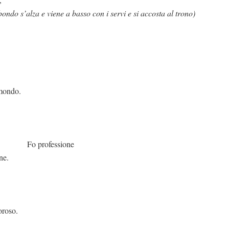
bondo s’alza e viene a basso con i servi e si accosta al trono)
 mondo.
essione
ne.
oroso.