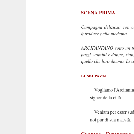
SCENA PRIMA
Campagna deliziosa con col
introduce nella medema.
ARCIFANFANO sotto un trono 
pazzi, uomini e donne, stann
quello che loro dicono. Li 
li sei pazzi
Vogliamo l’Arcifanf
signor della città.
Veniam per esser sudd
noi pur di sua maestà.
Gloriosa, Furibondo 