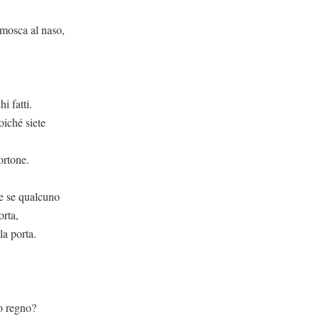
mosca al naso,
i fatti.
oiché siete
ortone.
e se qualcuno
orta,
la porta.
to regno?