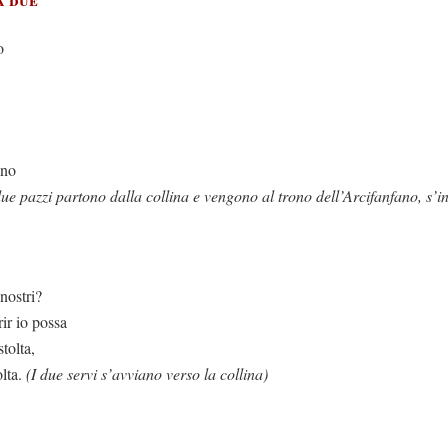
o
ano
due pazzi partono dalla collina e vengono al trono dell’Arcifanfano, s’i
nostri?
ir io possa
tolta,
olta.
(I due servi s’avviano verso la collina)