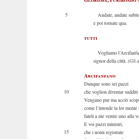
5
Andate, andate subit
e poi tornate qua.
tutti
Vogliamo l’Arcifanf
signor della città.
(Gli 
Arcifanfano
Dunque sono sei pazzi
10
che voglion diventar sudditi 
Vengano pur ma acciò scopr
come l’intende la lor mente s
fateli a me venire uno alla v
E voi pazzi ministri,
15
che i nomi registrate