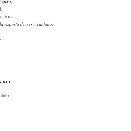
impero,
i,
cché mai.
la risposta dei servi cantano)
,
a due
bito
,