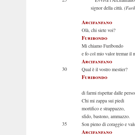
signor della città.
(Furi
Arcifanfano
Olà, chi siete voi?
Furibondo
Mi chiamo Furibondo
e fo col mio valor tremar il
Arcifanfano
30
Qual è il vostro mestier?
Furibondo
Fo prof
di farmi rispettar dalle perso
Chi mi zappa sui piedi
mortifico e strappazzo,
sfido, bastono, ammazzo.
35
Son pieno di coraggio e val
Arcifanfano