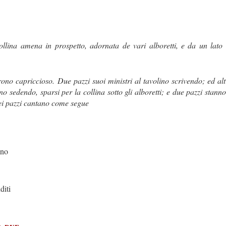
lina amena in prospetto, adornata de vari alboretti, e da un lato 
capriccioso. Due pazzi suoi ministri al tavolino scrivendo; ed altri p
o sedendo, sparsi per la collina sotto gli alboretti; e due pazzi stanno
sei pazzi cantano come segue
ano
iti
a due