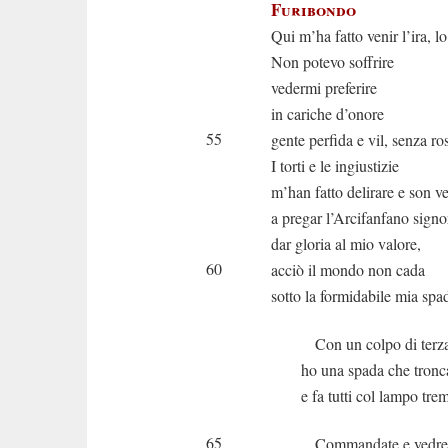
Furibondo
Qui m’ha fatto venir l’ira, l
Non potevo soffrire
vedermi preferire
in cariche d’onore
55
gente perfida e vil, senza ro
I torti e le ingiustizie
m’han fatto delirare e son v
a pregar l’Arcifanfano signo
dar gloria al mio valore,
60
acciò il mondo non cada
sotto la formidabile mia spa
Con un colpo di terza 
ho una spada che tronc
e fa tutti col lampo trem
65
Commandate e vedrete