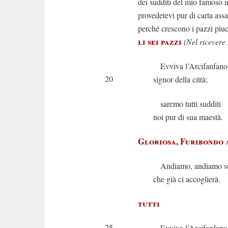
dei sudditi del mio famoso 
provedetevi pur di carta assa
perché crescono i pazzi piu
li sei pazzi
(Nel ricevere 
Evviva l’Arcifanfano
20
signor della città;
saremo tutti sudditi
noi pur di sua maestà.
Gloriosa, Furibondo 
Andiamo, andiamo su
che già ci accoglierà.
tutti
25
Evviva l’Arcifanfano