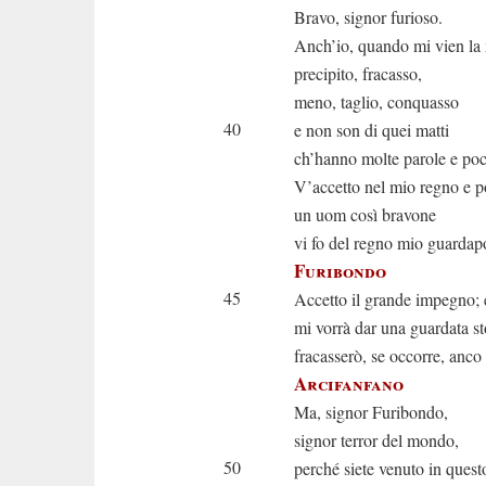
Bravo, signor furioso.
Anch’io, quando mi vien la 
precipito, fracasso,
meno, taglio, conquasso
40
e non son di quei matti
ch’hanno molte parole e poch
V’accetto nel mio regno e p
un uom così bravone
vi fo del regno mio guardap
Furibondo
45
Accetto il grande impegno; 
mi vorrà dar una guardata st
fracasserò, se occorre, anco 
Arcifanfano
Ma, signor Furibondo,
signor terror del mondo,
50
perché siete venuto in ques