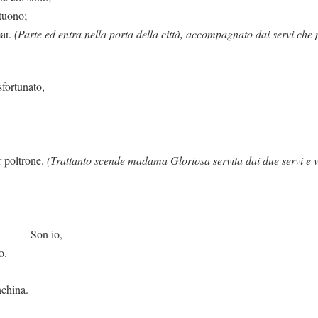
 tuono;
mar.
(Parte ed entra nella porta della città, accompagnato dai servi che 
sfortunato,
r poltrone.
(Trattanto scende madama Gloriosa servita dai due servi e v
io,
o.
nchina.