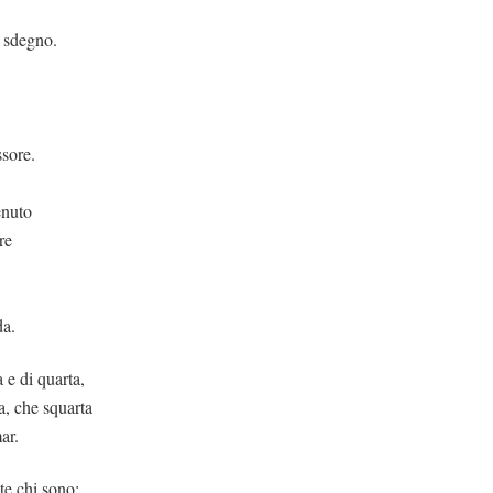
o sdegno.
ssore.
enuto
re
da.
e di quarta,
a, che squarta
ar.
 chi sono;