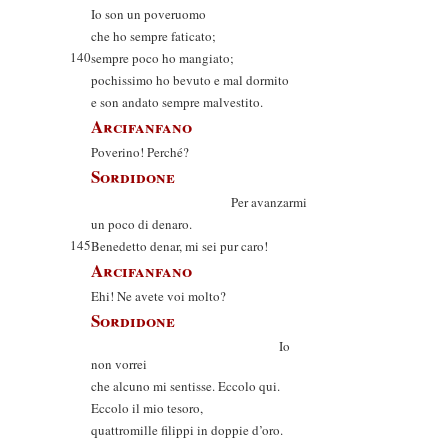
Io son un poveruomo
che ho sempre faticato;
140
sempre poco ho mangiato;
pochissimo ho bevuto e mal dormito
e son andato sempre malvestito.
Arcifanfano
Poverino! Perché?
Sordidone
Per avanzarmi
un poco di denaro.
145
Benedetto denar, mi sei pur caro!
Arcifanfano
Ehi! Ne avete voi molto?
Sordidone
Io
non vorrei
che alcuno mi sentisse. Eccolo qui.
Eccolo il mio tesoro,
quattromille filippi in doppie d’oro.