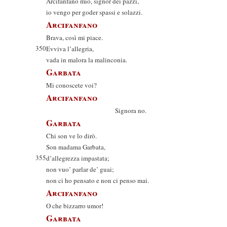
Arcifanfano mio, signor dei pazzi,
io vengo per goder spassi e solazzi.
Arcifanfano
Brava, così mi piace.
350
Evviva l’allegria,
vada in malora la malinconia.
Garbata
Mi conoscete voi?
Arcifanfano
Signora no.
Garbata
Chi son ve lo dirò.
Son madama Garbata,
355
d’allegrezza impastata;
non vuo’ parlar de’ guai;
non ci ho pensato e non ci penso mai.
Arcifanfano
O che bizzarro umor!
Garbata