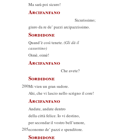
Ma sarà poi sicuro!
Arcifanfano
Sicurissimo;
giuro da re de’ pazzi arcipazzissimo.
Sordidone
Quand’è così tenete.
(Gli dà il
cassettino)
Oimè, oimè!
Arcifanfano
Che avete?
Sordidone
200
Mi vien un gran sudore.
Ahi, che vi lascio nello scrigno il core!
Arcifanfano
Andate, andate dentro
della città felice. Io vi destino,
per secondar il vostro bell’umore,
205
economo de’ pazzi e spenditore.
Sordidone