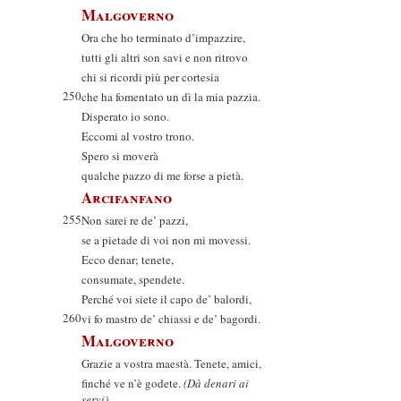
Malgoverno
Ora che ho terminato d’impazzire,
tutti gli altri son savi e non ritrovo
chi si ricordi più per cortesia
250
che ha fomentato un dì la mia pazzia.
Disperato io sono.
Eccomi al vostro trono.
Spero si moverà
qualche pazzo di me forse a pietà.
Arcifanfano
255
Non sarei re de’ pazzi,
se a pietade di voi non mi movessi.
Ecco denar; tenete,
consumate, spendete.
Perché voi siete il capo de’ balordi,
260
vi fo mastro de’ chiassi e de’ bagordi.
Malgoverno
Grazie a vostra maestà. Tenete, amici,
finché ve n’è godete.
(Dà denari ai
servi)