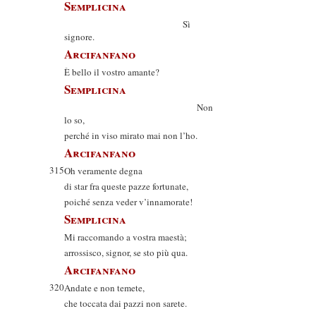
Semplicina
Sì
signore.
Arcifanfano
È bello il vostro amante?
Semplicina
Non
lo so,
perché in viso mirato mai non l’ho.
Arcifanfano
315
Oh veramente degna
di star fra queste pazze fortunate,
poiché senza veder v’innamorate!
Semplicina
Mi raccomando a vostra maestà;
arrossisco, signor, se sto più qua.
Arcifanfano
320
Andate e non temete,
che toccata dai pazzi non sarete.