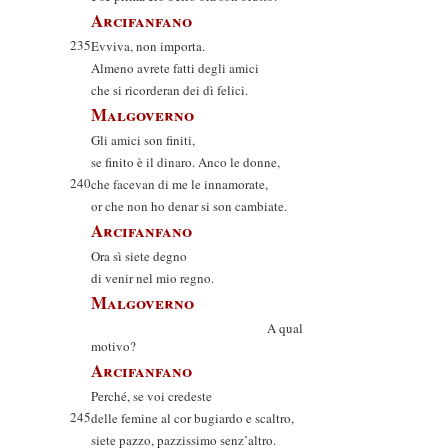
Arcifanfano
235
Evviva, non importa.
Almeno avrete fatti degli amici
che si ricorderan dei dì felici.
Malgoverno
Gli amici son finiti,
se finito è il dinaro. Anco le donne,
240
che facevan di me le innamorate,
or che non ho denar si son cambiate.
Arcifanfano
Ora sì siete degno
di venir nel mio regno.
Malgoverno
A qual
motivo?
Arcifanfano
Perché, se voi credeste
245
delle femine al cor bugiardo e scaltro,
siete pazzo, pazzissimo senz’altro.