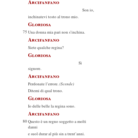
Arcifanfano
Son io,
inchinatevi tosto al trono mio.
Gloriosa
75
Una donna mia pari non s’inchina.
Arcifanfano
Siete qualche regina?
Gloriosa
Sì
signore.
Arcifanfano
Perdonate l’errore.
(Scende)
Ditemi di qual trono.
Gloriosa
Io delle belle la regina sono.
Arcifanfano
80
Questo è un regno soggetto a molti
danni
e suol durar al più sin a trent’anni.