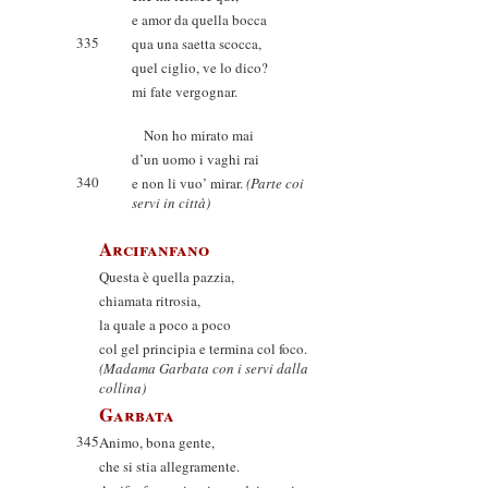
e amor da quella bocca
335
qua una saetta scocca,
quel ciglio, ve lo dico?
mi fate vergognar.
Non ho mirato mai
d’un uomo i vaghi rai
340
e non li vuo’ mirar.
(Parte coi
servi in città)
Arcifanfano
Questa è quella pazzia,
chiamata ritrosia,
la quale a poco a poco
col gel principia e termina col foco.
(Madama Garbata con i servi dalla
collina)
Garbata
345
Animo, bona gente,
che si stia allegramente.