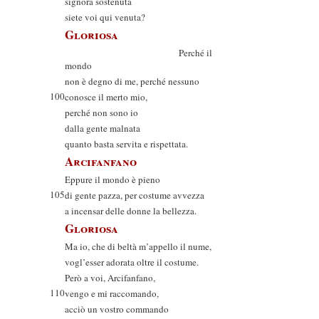
signora sostenuta
siete voi qui venuta?
Gloriosa
Perché il
mondo
non è degno di me, perché nessuno
100
conosce il merto mio,
perché non sono io
dalla gente malnata
quanto basta servita e rispettata.
Arcifanfano
Eppure il mondo è pieno
105
di gente pazza, per costume avvezza
a incensar delle donne la bellezza.
Gloriosa
Ma io, che di beltà m’appello il nume,
vogl’esser adorata oltre il costume.
Però a voi, Arcifanfano,
110
vengo e mi raccomando,
acciò un vostro commando