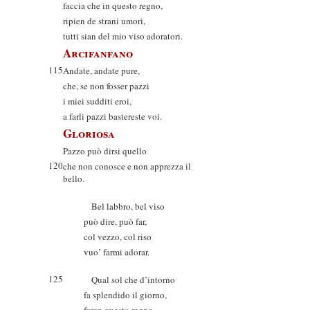
faccia che in questo regno,
ripien de strani umori,
tutti sian del mio viso adoratori.
Arcifanfano
115
Andate, andate pure,
che, se non fosser pazzi
i miei sudditi eroi,
a farli pazzi bastereste voi.
Gloriosa
Pazzo può dirsi quello
120
che non conosce e non apprezza il
bello.
Bel labbro, bel viso
può dire, può far,
col vezzo, col riso
vuo’ farmi adorar.
125
Qual sol che d’intorno
fa splendido il giorno,