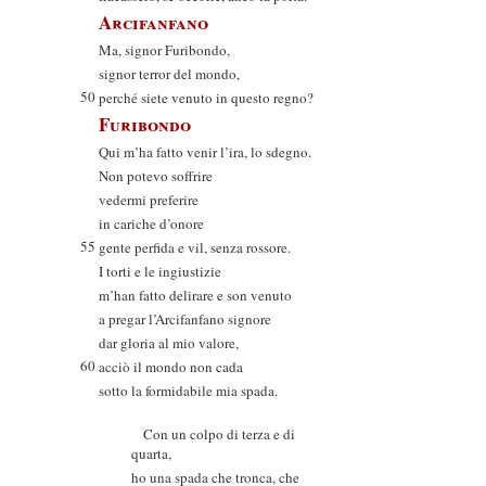
Arcifanfano
Ma, signor Furibondo,
signor terror del mondo,
50
perché siete venuto in questo regno?
Furibondo
Qui m’ha fatto venir l’ira, lo sdegno.
Non potevo soffrire
vedermi preferire
in cariche d’onore
55
gente perfida e vil, senza rossore.
I torti e le ingiustizie
m’han fatto delirare e son venuto
a pregar l’Arcifanfano signore
dar gloria al mio valore,
60
acciò il mondo non cada
sotto la formidabile mia spada.
Con un colpo di terza e di
quarta,
ho una spada che tronca, che