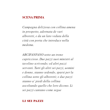
SCENA PRIMA
Campagna deliziosa con collina amena
in prospetto, adornata de vari
alboretti, e da un lato veduta della
città con porta che introduce nella
medema.
ARCIFANFANO sotto un trono
capriccioso. Due pazzi suoi ministri al
tavolino scrivendo; ed altri pazzi
serventi. Tutti gli altri sei pazzi, uomini
e donne, stanno sedendo, sparsi per la
collina sotto gli alboretti; e due pazzi
stanno a’ piedi della collina
ascoltando quello che loro dicono. Li
sei pazzi cantano come segue
li sei pazzi