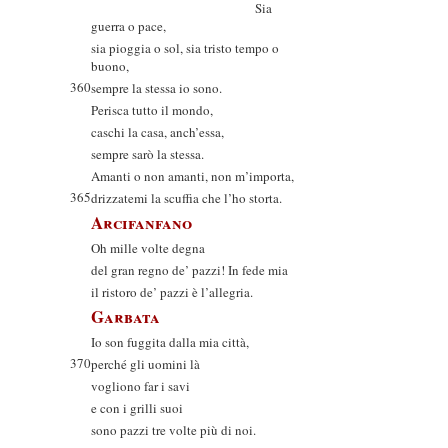
Sia
guerra o pace,
sia pioggia o sol, sia tristo tempo o
buono,
360
sempre la stessa io sono.
Perisca tutto il mondo,
caschi la casa, anch’essa,
sempre sarò la stessa.
Amanti o non amanti, non m’importa,
365
drizzatemi la scuffia che l’ho storta.
Arcifanfano
Oh mille volte degna
del gran regno de’ pazzi! In fede mia
il ristoro de’ pazzi è l’allegria.
Garbata
Io son fuggita dalla mia città,
370
perché gli uomini là
vogliono far i savi
e con i grilli suoi
sono pazzi tre volte più di noi.