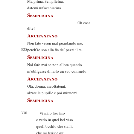
Ma prima, Semplicina,
datemi un’occhiatina.
Semplicina
Oh cosa
dite!
Arcifanfano
Non fate verun mal guardando me,
325
perch’io son alla fin de’ pazzi il re.
Semplicina
Nol farò mai se non allora quando
m’obligasse di farlo un suo comando.
Arcifanfano
Olà, donna, ascoltatemi,
alzate le pupille e poi miratemi.
Semplicina
330
Vi miro fiso fiso
e vedo in quel bel viso
quell’occhio che sta lì,
che mi ferisce qui,