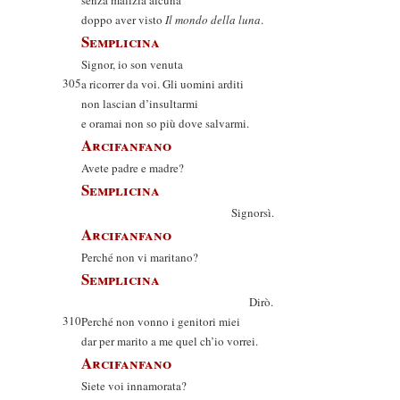
senza malizia alcuna
doppo aver visto
Il mondo della luna
.
Semplicina
Signor, io son venuta
305
a ricorrer da voi. Gli uomini arditi
non lascian d’insultarmi
e oramai non so più dove salvarmi.
Arcifanfano
Avete padre e madre?
Semplicina
Signorsì.
Arcifanfano
Perché non vi maritano?
Semplicina
Dirò.
310
Perché non vonno i genitori miei
dar per marito a me quel ch’io vorrei.
Arcifanfano
Siete voi innamorata?