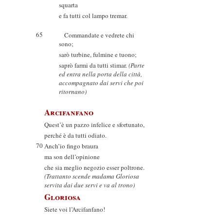
squarta
e fa tutti col lampo tremar.
65
Commandate e vedrete chi
sono;
sarò turbine, fulmine e tuono;
saprò farmi da tutti stimar.
(Parte
ed entra nella porta della città,
accompagnato dai servi che poi
ritornano)
Arcifanfano
Quest’è un pazzo infelice e sfortunato,
perché è da tutti odiato.
70
Anch’io fingo braura
ma son dell’opinione
che sia meglio negozio esser poltrone.
(Trattanto scende madama Gloriosa
servita dai due servi e va al trono)
Gloriosa
Siete voi l’Arcifanfano!