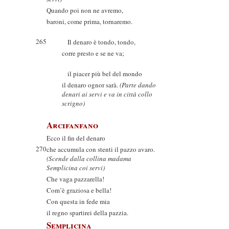
Quando poi non ne avremo,
baroni, come prima, tornaremo.
265
Il denaro è tondo, tondo,
corre presto e se ne va;
il piacer più bel del mondo
il denaro ognor sarà.
(Parte dando
denari ai servi e va in città collo
scrigno)
Arcifanfano
Ecco il fin del denaro
270
che accumula con stenti il pazzo avaro.
(Scende dalla collina madama
Semplicina coi servi)
Che vaga pazzarella!
Com’è graziosa e bella!
Con questa in fede mia
il regno spartirei della pazzia.
Semplicina