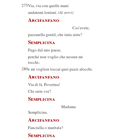
275
Via, via con quelle mani
andatemi lontani.
(Ai servi)
Arcifanfano
Cos’avete,
pazzarella gentil, che irata siete?
Semplicina
Fugo dal mio paese,
perché non voglio che nessun mi
tocchi;
280
e mi voglion toccar quei pazzi alocchi.
Arcifanfano
Via di là. Poverina!
Chi siete voi?
Semplicina
Madama
Semplicina.
Arcifanfano
Fanciulla o maritata?
Semplicina