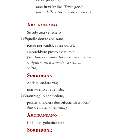
faran questo regno
miei lumi brillar.
(Parte per la
porta della città servita, eccetera)
Arcifanfano
Se tute qua venissero
130
quelle donne che sono
pazze per vanità, come costei,
empirebbero presto i stati miei.
(Sordidone scende dalla collina con un
scrigno sotto il braccio, servito al
solito)
Sordidone
Andate, andate via;
non voglio che sentite,
135
non voglio che vedete,
perché alla ciera due briconi siete.
(Alli
due servi che si ritirano)
Arcifanfano
Chi siete, galantuomo?
Sordidone