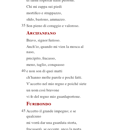
di farmi rispettar dalle persone.
Chi mi zappa sui piedi
mortifico e strappazzo,
sfido, bastono, ammazzo.
35
Son pieno di coraggio e valoroso.
Arcifanfano
Bravo, signor furioso.
Anch’io, quando mi vien la mosca al
naso,
precipito, fracasso,
meno, taglio, conquasso
40
e non son di quei matti
ch’hanno molte parole e pochi fatti.
V’accetto nel mio regno e poiché siete
un uom così bravone
vi fo del regno mio guardaportone.
Furibondo
45
Accetto il grande impegno; e se
qualcuno
mi vorrà dar una guardata storta,
fracasserò, se occorre, anco la porta.