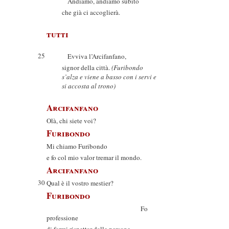
Andiamo, andiamo subito
che già ci accoglierà.
tutti
25
Evviva l’Arcifanfano,
signor della città.
(Furibondo
s’alza e viene a basso con i servi e
si accosta al trono)
Arcifanfano
Olà, chi siete voi?
Furibondo
Mi chiamo Furibondo
e fo col mio valor tremar il mondo.
Arcifanfano
30
Qual è il vostro mestier?
Furibondo
Fo
professione