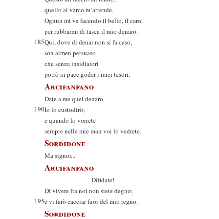
quello al varco m’attende.
Ognun mi va facendo il bello, il caro,
per rubbarmi di tasca il mio denaro.
185
Qui, dove di denar non si fa caso,
son almen persuaso
che senza insidiatori
potrò in pace goder i miei tesori.
Arcifanfano
Date a me quel denaro.
190
Io lo custodirò;
e quando lo vorrete
sempre nelle mie man voi lo vedrete.
Sordidone
Ma signor...
Arcifanfano
Difidate!
Di vivere fra noi non siete degno;
195
e vi farò cacciar fuor del mio regno.
Sordidone