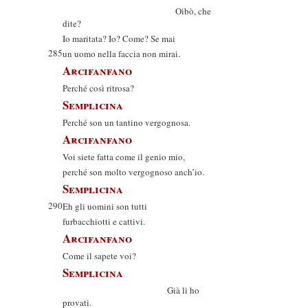
Oibò, che
dite?
Io maritata? Io? Come? Se mai
285
un uomo nella faccia non mirai.
Arcifanfano
Perché così ritrosa?
Semplicina
Perché son un tantino vergognosa.
Arcifanfano
Voi siete fatta come il genio mio,
perché son molto vergognoso anch’io.
Semplicina
290
Eh gli uomini son tutti
furbacchiotti e cattivi.
Arcifanfano
Come il sapete voi?
Semplicina
Già li ho
provati.