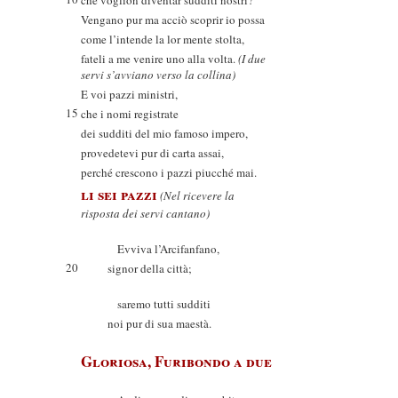
che voglion diventar sudditi nostri?
Vengano pur ma acciò scoprir io possa
come l’intende la lor mente stolta,
fateli a me venire uno alla volta.
(I due
servi s’avviano verso la collina)
E voi pazzi ministri,
15
che i nomi registrate
dei sudditi del mio famoso impero,
provedetevi pur di carta assai,
perché crescono i pazzi piucché mai.
li sei pazzi
(Nel ricevere la
risposta dei servi cantano)
Evviva l’Arcifanfano,
20
signor della città;
saremo tutti sudditi
noi pur di sua maestà.
Gloriosa, Furibondo a due