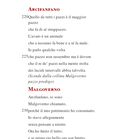
Arcifanfano
220
Quello de tutti i pazzi è il maggior
pazzo
che fa di sé strappazzo.
L’avaro è un animale
che a nessuno fa bene e a sé fa male.
Io parlo qualche volta
225
che pazzo non rassembro ma è dovere
che il re de’ pazzi nella mente stolta
dei lucidi intervalli abbia talvolta.
(Scende dalla collina Malgoverno
pazzo prodigo)
Malgoverno
Arcifanfano, io sono
Malgoverno chiamato,
230
perché il mio patrimonio ho consumato.
Io stavo allegramente
senza pensare a niente.
Ora ho finito il tutto;
e se prima ero bello ora son brutto.