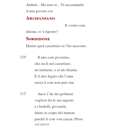
Anderò... Ma non so... Vi raccomando
il mio povero cor.
Arcifanfano
Il vostro core,
ditemi, ov’è riposto?
Sordidone
Dentro quel cassettino io l’ho nascosto.
210
Il mio core poverino,
che sta lì nel cassettino,
mi trattiene; a sé mi chiama.
E il mio fegato che l’ama
senza il core non può star.
215
Anco l’ale dei polmoni
voglion dir le sue ragioni
e i budelli, poverelli,
fanno in corpo del rumore,
perché il core von cercar.
(Parte
coi servi)