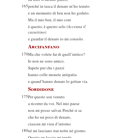
165
perché in tasca il denaro m’ho tenuto
e un momento di ben non ho goduto.
Ma il mio ben, il mio core
è questo, è questo solo
(Accenna il
cassettino)
e guardar il denaro io mi consolo.
Arcifanfano
170
Ma che volete far di quell’intrico?
Io non ne sono amico.
Sapete pur che i pazzi
hanno colle monete antipatia
e quand’hanno denaro lo gettan via.
Sordidone
175
Per questo son venuto
a ricorrer da voi. Nel mio paese
non mi posso salvar. Perché si sa
che ho un poco di denaro,
ciascun mi vien d’intorno
180
né mi lasciano star notte né giorno.
Questo un laccio mi tende,