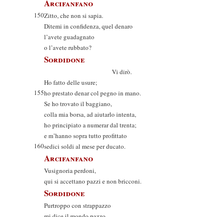
Arcifanfano
150
Zitto, che non si sapia.
Ditemi in confidenza, quel denaro
l’avete guadagnato
o l’avete rubbato?
Sordidone
Vi dirò.
Ho fatto delle usure;
155
ho prestato denar col pegno in mano.
Se ho trovato il baggiano,
colla mia borsa, ad aiutarlo intenta,
ho principiato a numerar dal trenta;
e m’hanno sopra tutto profittato
160
sedici soldi al mese per ducato.
Arcifanfano
Vusignoria perdoni,
qui si accettano pazzi e non bricconi.
Sordidone
Purtroppo con strappazzo
mi dice il mondo pazzo,