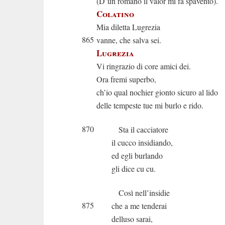
(D’un romano il valor mi fa spavento).
Colatino
Mia diletta Lugrezia
865
vanne, che salva sei.
Lugrezia
Vi ringrazio di core amici dei.
Ora fremi superbo,
ch’io qual nochier gionto sicuro al lido
delle tempeste tue mi burlo e rido.
870
Sta il cacciatore
il cucco insidiando,
ed egli burlando
gli dice cu cu.
Così nell’insidie
875
che a me tenderai
delluso sarai,