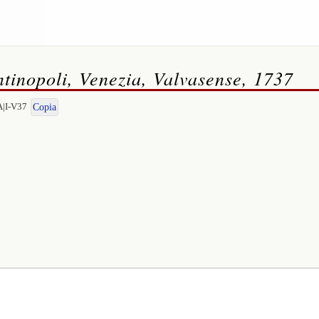
tinopoli, Venezia, Valvasense, 1737
A|I-V37
Copia