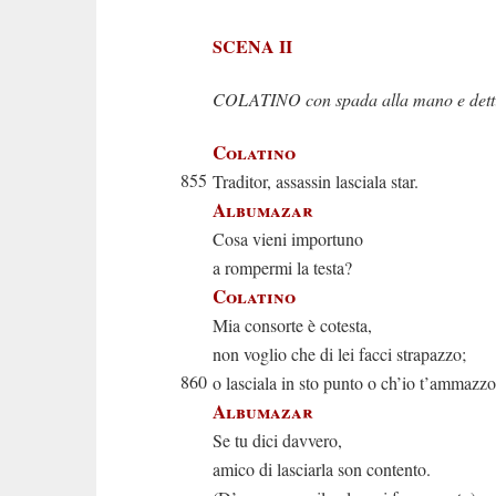
SCENA II
COLATINO con spada alla mano e dett
Colatino
855
Traditor, assassin lasciala star.
Albumazar
Cosa vieni importuno
a rompermi la testa?
Colatino
Mia consorte è cotesta,
non voglio che di lei facci strapazzo;
860
o lasciala in sto punto o ch’io t’ammazzo
Albumazar
Se tu dici davvero,
amico di lasciarla son contento.