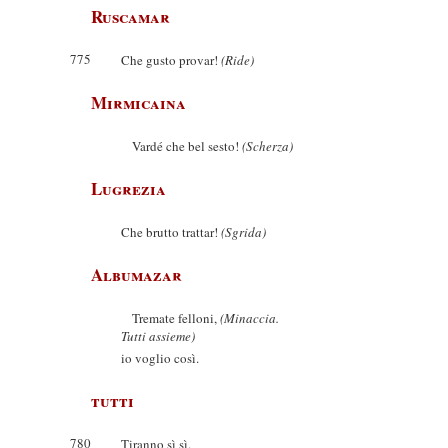
Ruscamar
775
Che gusto provar!
(Ride)
Mirmicaina
Vardé che bel sesto!
(Scherza)
Lugrezia
Che brutto trattar!
(Sgrida)
Albumazar
Tremate felloni,
(Minaccia.
Tutti assieme)
io voglio così.
tutti
780
Tiranno sì sì.