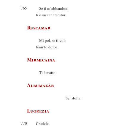
765
Se ti m’abbandoni
ti è un can traditor.
Ruscamar
Mi pol, se ti vol,
fenir to dolor.
Mirmicaina
Ti è matto.
Albumazar
Sei stolta.
Lugrezia
770
Crudele.