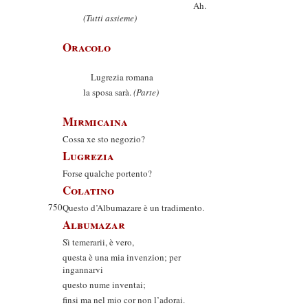
Ah.
(Tutti assieme)
Oracolo
Lugrezia romana
la sposa sarà.
(Parte)
Mirmicaina
Cossa xe sto negozio?
Lugrezia
Forse qualche portento?
Colatino
750
Questo d’Albumazare è un tradimento.
Albumazar
Sì temerarii, è vero,
questa è una mia invenzion; per
ingannarvi
questo nume inventai;
finsi ma nel mio cor non l’adorai.