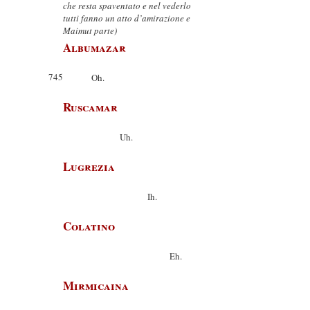
che resta spaventato e nel vederlo
tutti fanno un atto d’amirazione e
Maimut parte)
Albumazar
745
Oh.
Ruscamar
Uh.
Lugrezia
Ih.
Colatino
Eh.
Mirmicaina