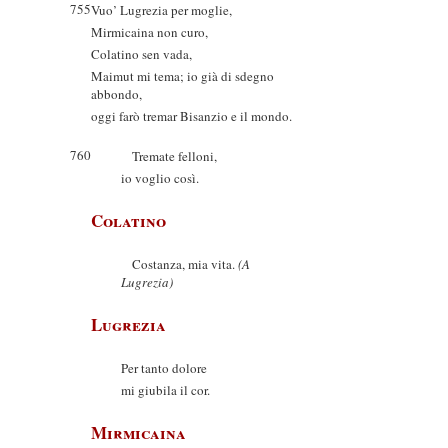
755
Vuo’ Lugrezia per moglie,
Mirmicaina non curo,
Colatino sen vada,
Maimut mi tema; io già di sdegno
abbondo,
oggi farò tremar Bisanzio e il mondo.
760
Tremate felloni,
io voglio così.
Colatino
Costanza, mia vita.
(A
Lugrezia)
Lugrezia
Per tanto dolore
mi giubila il cor.
Mirmicaina