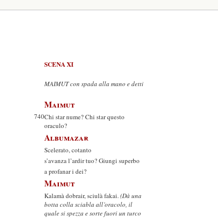
SCENA XI
MAIMUT con spada alla mano e detti
Maimut
740
Chi star nume? Chi star questo
oraculo?
Albumazar
Scelerato, cotanto
s’avanza l’ardir tuo? Giungi superbo
a profanar i dei?
Maimut
Kalamà dobrair, sciulà fakai.
(Dà una
botta colla sciabla all’oracolo, il
quale si spezza e sorte fuori un turco