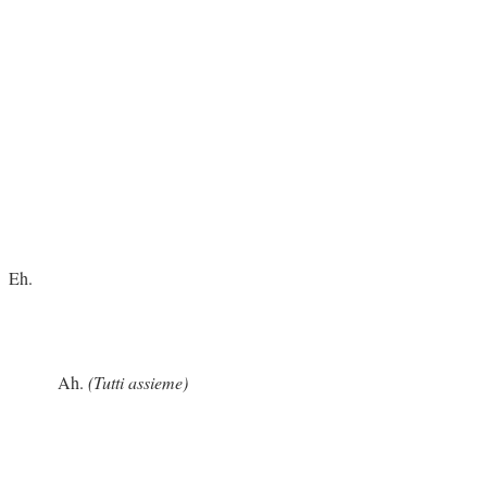
.
h.
(Tutti assieme)