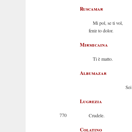
Ruscamar
Mi pol, se ti vol,
fenir to dolor.
Mirmicaina
Ti è matto.
Albumazar
Sei stol
Lugrezia
770
Crudele.
Colatino