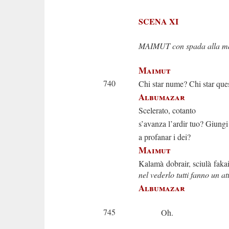
SCENA XI
MAIMUT con spada alla ma
Maimut
740
Chi star nume? Chi star que
Albumazar
Scelerato, cotanto
s’avanza l’ardir tuo? Giung
a profanar i dei?
Maimut
Kalamà dobrair, sciulà faka
nel vederlo tutti fanno un 
Albumazar
745
Oh.