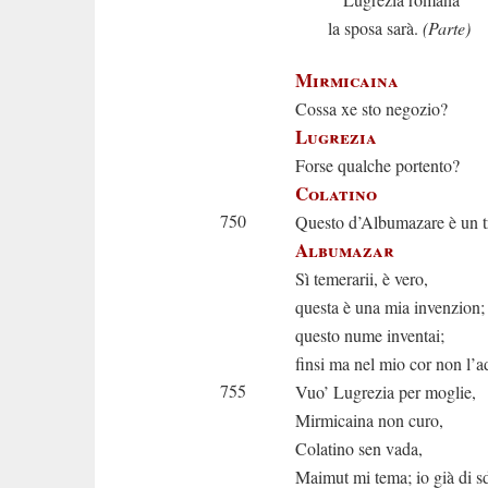
la sposa sarà.
(Parte)
Mirmicaina
Cossa xe sto negozio?
Lugrezia
Forse qualche portento?
Colatino
750
Questo d’Albumazare è un t
Albumazar
Sì temerarii, è vero,
questa è una mia invenzion;
questo nume inventai;
finsi ma nel mio cor non l’a
755
Vuo’ Lugrezia per moglie,
Mirmicaina non curo,
Colatino sen vada,
Maimut mi tema; io già di 