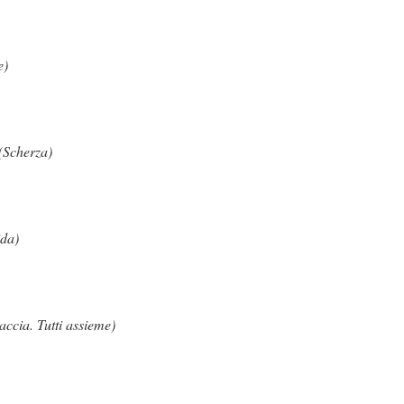
e)
(Scherza)
ida)
accia. Tutti assieme)