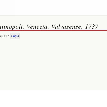
tinopoli, Venezia, Valvasense, 1737
A|I-V37
Copia