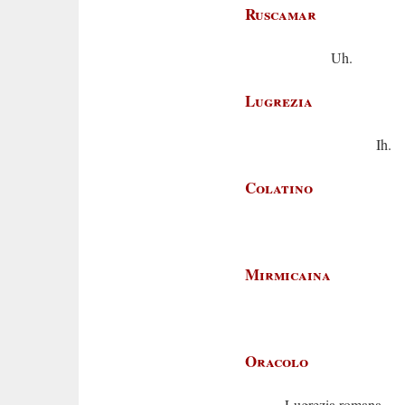
Ruscamar
Uh.
Lugrezia
Ih.
Colatino
Eh
Mirmicaina
A
Oracolo
Lugrezia romana