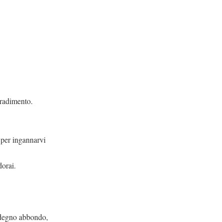
radimento.
 per ingannarvi
dorai.
sdegno abbondo,