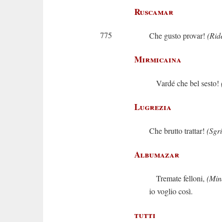
Ruscamar
775
Che gusto provar!
(Rid
Mirmicaina
Vardé che bel sesto!
Lugrezia
Che brutto trattar!
(Sgr
Albumazar
Tremate felloni,
(Min
io voglio così.
tutti