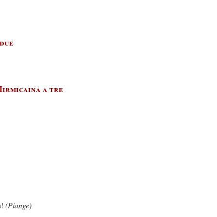
 due
Mirmicaina a tre
a!
(Piange)