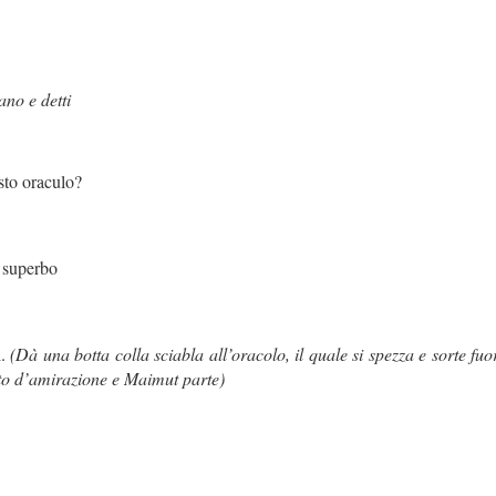
no e detti
sto oraculo?
i superbo
i.
(Dà una botta colla sciabla all’oracolo, il quale si spezza e sorte fu
atto d’amirazione e Maimut parte)