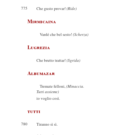
775
Che gusto provar!
(Ride)
Mirmicaina
Vardé che bel sesto!
(Scherza)
Lugrezia
Che brutto trattar!
(Sgrida)
Albumazar
Tremate felloni,
(Minaccia.
Tutti assieme)
io voglio così.
tutti
780
Tiranno sì sì.