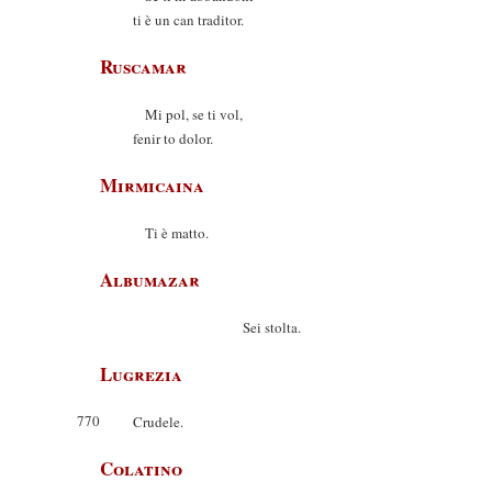
ti è un can traditor.
Ruscamar
Mi pol, se ti vol,
fenir to dolor.
Mirmicaina
Ti è matto.
Albumazar
Sei stolta.
Lugrezia
770
Crudele.
Colatino