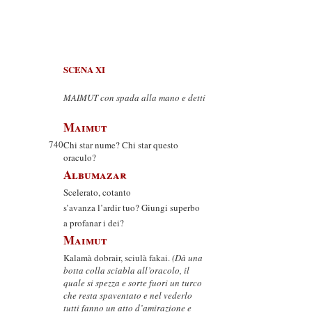
SCENA XI
MAIMUT con spada alla mano e detti
Maimut
740
Chi star nume? Chi star questo
oraculo?
Albumazar
Scelerato, cotanto
s’avanza l’ardir tuo? Giungi superbo
a profanar i dei?
Maimut
Kalamà dobrair, sciulà fakai.
(Dà una
botta colla sciabla all’oracolo, il
quale si spezza e sorte fuori un turco
che resta spaventato e nel vederlo
tutti fanno un atto d’amirazione e