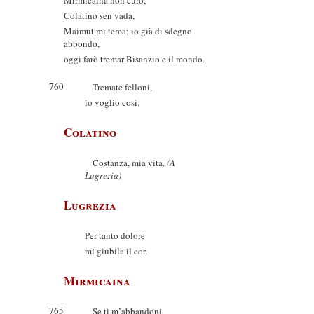
Mirmicaina non curo,
Colatino sen vada,
Maimut mi tema; io già di sdegno
abbondo,
oggi farò tremar Bisanzio e il mondo.
760
Tremate felloni,
io voglio così.
Colatino
Costanza, mia vita.
(A
Lugrezia)
Lugrezia
Per tanto dolore
mi giubila il cor.
Mirmicaina
765
Se ti m’abbandoni