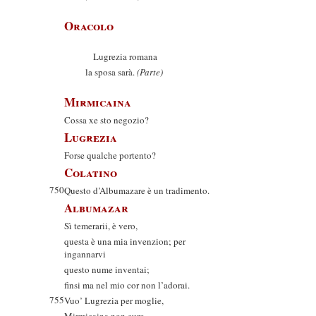
Oracolo
Lugrezia romana
la sposa sarà.
(Parte)
Mirmicaina
Cossa xe sto negozio?
Lugrezia
Forse qualche portento?
Colatino
750
Questo d’Albumazare è un tradimento.
Albumazar
Sì temerarii, è vero,
questa è una mia invenzion; per
ingannarvi
questo nume inventai;
finsi ma nel mio cor non l’adorai.
755
Vuo’ Lugrezia per moglie,