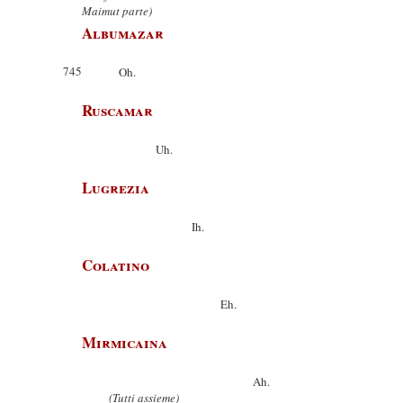
Maimut parte)
Albumazar
745
Oh.
Ruscamar
Uh.
Lugrezia
Ih.
Colatino
Eh.
Mirmicaina
Ah.
(Tutti assieme)