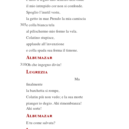
il mio intrepido cor non si confonde.
Spoglio l’inutil veste,
la getto in mar. Prendo la mia camiscia
305
e colla bianca tela
al pilischermo mio formo la vela.
Colatino stupisce,
applaude all’invenzione
e colla spada sua forma il timone.
Albumazar
310
Oh che ingegno divin!
Lugrezia
Ma
finalmente
la barchetta si rompe,
Colatin più non vedo; e la sua morte
pianger io degio. Ahi rimembranza!
Ahi sorte!
Albumazar
E tu come salvata?