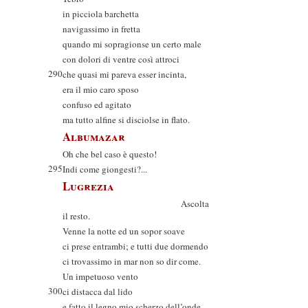
in picciola barchetta
navigassimo in fretta
quando mi sopragionse un certo male
con dolori di ventre così attroci
290
che quasi mi pareva esser incinta,
era il mio caro sposo
confuso ed agitato
ma tutto alfine si disciolse in flato.
Albumazar
Oh che bel caso è questo!
295
Indi come giongesti?...
Lugrezia
Ascolta
il resto.
Venne la notte ed un sopor soave
ci prese entrambi; e tutti due dormendo
ci trovassimo in mar non so dir come.
Un impetuoso vento
300
ci distacca dal lido
e fatto il legno mio scherzo dell’onde