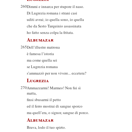
260
Dimmi e innarca per stupore il naso.
Di Lugrezia romana i strani casi
uditi avrai; io quella sono, io quella
che da Sesto Tarquinio assassinata
ho fatto senza colpa la fritata.
Albumazar
265
Dell’illustre matrona
è famosa l’istoria
ma come quella sei
se Lugrezia romana
s’ammazzò per non vivere... eccetera?
Lugrezia
270
Ammazzarmi! Marmeo! Non fui sì
matta,
finsi sbusarmi il petto
ed il ferro mostrai di sangue sporco
ma quell’era, o signor, sangue di porco.
Albumazar
Brava, lodo il tuo spirto.