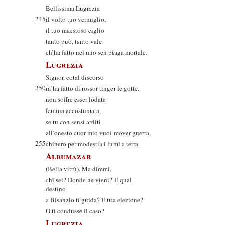
Bellissima Lugrezia
245
il volto tuo vermiglio,
il tuo maestoso ciglio
tanto può, tanto vale
ch’ha fatto nel mio sen piaga mortale.
Lugrezia
Signor, cotal discorso
250
m’ha fatto di rossor tinger le gotte,
non soffre esser lodata
femina accostumata,
se tu con sensi arditi
all’onesto cuor mio vuoi mover guerra,
255
chinerò per modestia i lumi a terra.
Albumazar
(Bella virtù). Ma dimmi,
chi sei? Donde ne vieni? E qual
destino
a Bisanzio ti guida? È tua elezione?
O ti condusse il caso?
Lugrezia