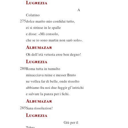
Lugrezia
A
Colatino
275
dolce marito mio confidai tutto,
ei si strinse in le spalle
e disse: «Mi consolo,
che se io sono martin non sarò solo».
Albumazar
Oh dell’età vetusta eroe ben degno!
Lugrezia
280
Roma tutta in tumulto
minacciava ruine e messer Bruto
ne vollea far di belle, onde rissolto
abbiamo fra noi due fuggir gl’intrichi
e salvare la panza per i fichi.
Albumazar
285
Sana rissoluzion!
Lugrezia
Giù per il
Tebro