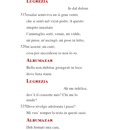
Lugrezia
Io dal dolore
315
essalai semiviva un sì gran vento
che si sentì nel vicin porto. A questo
strepito inusitato
l’armiraglio sortì, venne, mi vidde,
mi prese, m’asciugò, mi pose in letto,
320
m’assisté, mi curò,
cosa poi succedesse io non lo so.
Albumazar
Bella non dubitar, giongesti in loco
dove lieta starai.
Lugrezia
Ah me infelice,
dov’è il consorte mio? Chi me lo
rende?
325
Dove rivolgo adolorata i passi?
Mi vuo’ romper la testa in questi sassi.
Albumazar
Deh fermati mia cara,