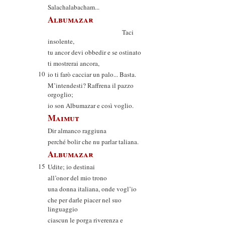
Salachalabacham...
Albumazar
Taci
insolente,
tu ancor devi obbedir e se ostinato
ti mostrerai ancora,
10
io ti farò cacciar un palo... Basta.
M’intendesti? Raffrena il pazzo
orgoglio;
io son Albumazar e così voglio.
Maimut
Dir almanco raggiuna
perché bolir che nu parlar taliana.
Albumazar
15
Udite; io destinai
all’onor del mio trono
una donna italiana, onde vogl’io
che per darle piacer nel suo
linguaggio
ciascun le porga riverenza e