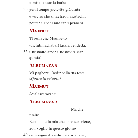
tornino a usar la barba
30
per il tempo preterito già usata
e voglio che si taglino i mustachi,
per far all’idol mio tanti penachi.
Maimut
Ti bolir che Maometto
(urchibinachabai) fazzia vendetta.
35
Che matto amor. Che novità star
questa!
Albumazar
Mi pagherai l’ardir colla tua testa.
(Sfodra la sciabla)
Maimut
Seialascatocacai...
Albumazar
Ma che
rimiro.
Ecco la bella mia che a me sen viene,
non voglio in questo giorno
40
col sangue di costui reccarle noia,