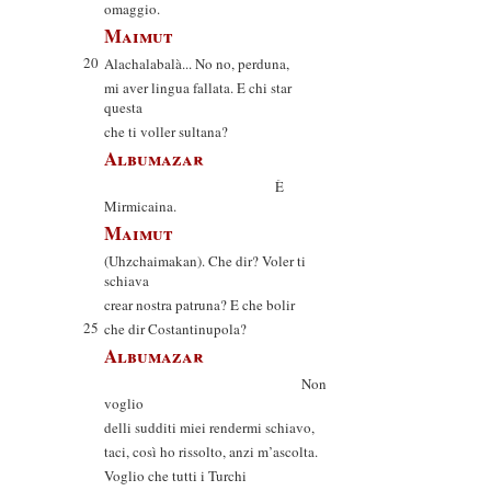
omaggio.
Maimut
20
Alachalabalà... No no, perduna,
mi aver lingua fallata. E chi star
questa
che ti voller sultana?
Albumazar
È
Mirmicaina.
Maimut
(Uhzchaimakan). Che dir? Voler ti
schiava
crear nostra patruna? E che bolir
25
che dir Costantinupola?
Albumazar
Non
voglio
delli sudditi miei rendermi schiavo,
taci, così ho rissolto, anzi m’ascolta.
Voglio che tutti i Turchi