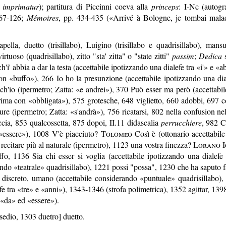
0
imprimatur
); partitura di Piccinni coeva alla
princeps
: I-Nc (autogra
 67-126;
Mémoires
, pp. 434-435 («Arrivé à Bologne, je tombai malad
pella, duetto (trisillabo), Luigino (trisillabo e quadrisillabo), mansue
virtuoso (quadrisillabo), zitto "sta' zitta" o "state zitti"
passim
;
Dedica
s
'i' abbia a dar la testa (accettabile ipotizzando una dialefe tra «i'» e «a
on «buffo»), 266 Io ho la presunzione (accettabile ipotizzando una di
ch'io (ipermetro; Zatta: «e andrei»), 370 Può esser ma però (accettabi
rima con «obbligata»), 575 grotesche, 648 viglietto, 660 adobbi, 697 co
re (ipermetro; Zatta: «s'andrà»), 756 ricatarsi, 802 nella confusion ne
cia, 853 qualcossetta, 875 dopoi, II.11 didascalia
perrucchiere
, 982 C
 «essere»), 1008 V'è piacciuto?
Tolomeo
Così è (ottonario accettabile
ecitare più al naturale (ipermetro), 1123 una vostra finezza?
Lorano
I
ffo, 1136 Sia chi esser si voglia (accettabile ipotizzando una dialefe
ando «teatrale» quadrisillabo), 1221 possi "possa", 1230 che ha saputo fa
, discreto, umano (accettabile considerando «puntuale» quadrisillabo), 
fe tra «tre» e «anni»), 1343-1346 (strofa polimetrica), 1352 agittar, 139
a «da» ed «essere»).
sedio, 1303 duetro] duetto.