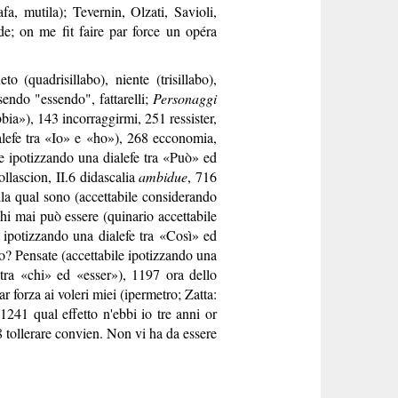
fa, mutila); Tevernin, Olzati, Savioli,
e; on me fit faire par force un opéra
to (quadrisillabo), niente (trisillabo),
endo "essendo", fattarelli;
Personaggi
bbia»), 143 incorraggirmi, 251 ressister,
alefe tra «Io» e «ho»), 268 ecconomia,
le ipotizzando una dialefe tra «Può» ed
llascion, II.6 didascalia
ambidue
, 716
lla qual sono (accettabile considerando
hi mai può essere (quinario accettabile
 ipotizzando una dialefe tra «Così» ed
o? Pensate (accettabile ipotizzando una
 tra «chi» ed «esser»), 1197 ora dello
r forza ai voleri miei (ipermetro; Zatta:
1241 qual effetto n'ebbi io tre anni or
8 tollerare convien. Non vi ha da essere