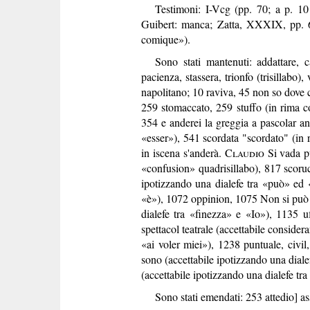
Testimoni: I-Vcg (pp. 70; a p. 1
Guibert: manca; Zatta, XXXIX, pp.
comique»).
Sono stati mantenuti: addattare, ca
pacienza, stassera, trionfo (trisillabo), 
napolitano; 10 raviva, 45 non so dove ch
259 stomaccato, 259 stuffo (in rima c
354 e anderei la greggia a pascolar an
«esser»), 541 scordata "scordato" (in 
in iscena s'anderà.
Claudio
Si vada pu
«confusion» quadrisillabo), 817 scoruc
ipotizzando una dialefe tra «può» ed
«è»), 1072 oppinion, 1075 Non si può r
dialefe tra «finezza» e «Io»), 1135 u
spettacol teatrale (accettabile consider
«ai voler miei»), 1238 puntuale, civil
sono (accettabile ipotizzando una diale
(accettabile ipotizzando una dialefe tr
Sono stati emendati: 253 attedio] as