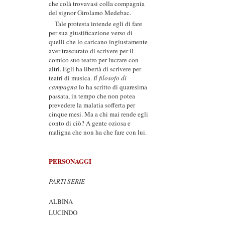
che colà trovavasi colla compagnia
del signor Girolamo Medebac.
Tale protesta intende egli di fare
per sua giustificazione verso di
quelli che lo caricano ingiustamente
aver trascurato di scrivere per il
comico suo teatro per lucrare con
altri. Egli ha libertà di scrivere per
teatri di musica.
Il filosofo di
campagna
lo ha scritto di quaresima
passata, in tempo che non potea
prevedere la malatia sofferta per
cinque mesi. Ma a chi mai rende egli
conto di ciò? A gente oziosa e
maligna che non ha che fare con lui.
PERSONAGGI
PARTI SERIE
ALBINA
LUCINDO