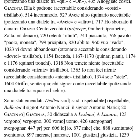
ipotizzando una dialefe tra «qui» e «Oh»), 435 Alloggiate costei.
Giacinta
Ella è padrone (accettabile considerando «costei»
trisillabo), 514 incommodo, 527 Avete altro (quinario accettabile
ipotizzando una dialefe tra «Avete» e «altro»), 717 Ho sborzato il
danaro.
Orazio
Cento zecchini (
princeps
, Guibert; ipermetro;
Zatta: «il denar»), 720 retenti "ritinti", 744 piacciuto, 766 pavolo
"paolo, moneta", 799 pricipitan, 820 abbito, 960 vuo "vado",
1023 vi dovrei abbandonar (ottonario accettabile considerando
«dovrei» trisillabo), 1154 facenda, 1167-1170 (quinari piani), 1174
e 1176 (quinari tronchi), 1318 Non temete niente (accettabile
considerando «niente» trisillabo), 1365 Io non feci niente
(accettabile considerando «niente» trisillabo), 1374 sete "siete",
1604 Griffo, venite qua; ehi signor conte (accettabile ipotizzando
una dialefe tra «qua» ed «ehi»).
Sono stati emendati:
Dedica
sard] sarà, rispetoabile] rispettabile;
Ballerini
il signot Antonio Narici] il signor Antonio Narici; 20
Giacinto
]
Giacinta
, 30 didascalia
A Lesbina
]
A Lisaura
, 123
vergono] vergogno, 300 vomo] uomo, 426 suergognar]
svergognar, 447 pr] per, 606 lo] io, 877 mhe] che, 888 suenturato]
sventurato, 897 mercate] marcate, 1001 giustiza] giustizia, 1239