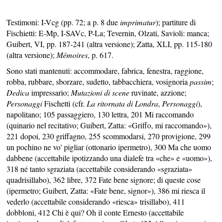
Testimoni: I-Vcg (pp. 72; a p. 8 due
imprimatur
); partiture di
Fischietti: E-Mp, I-SAVc, P-La; Tevernin, Olzati, Savioli: manca;
Guibert, VI, pp. 187-241 (altra versione); Zatta, XLI, pp. 115-180
(altra versione);
Mémoires
, p. 617.
Sono stati mantenuti: accommodare, fabrica, fenestra, raggione,
robba, rubbare, sborzare, sudetto, tabbacchiera, vosignoria
passim
;
Dedica
impressario;
Mutazioni di scene
ruvinate, azzione;
Personaggi
Fischetti (cfr.
La ritornata di Londra
,
Personaggi
),
napolitano; 105 passaggiero, 130 lettra, 201 Mi raccomando
(quinario nel recitativo; Guibert, Zatta: «Griffo, mi raccomando»),
221 dopoi, 230 griffagno, 255 scommodarsi, 270 provigione, 299
un pochino ne vo' pigliar (ottonario ipermetro), 300 Ma che uomo
dabbene (accettabile ipotizzando una dialefe tra «che» e «uomo»),
318 né tanto sgraziata (accettabile considerando «sgraziata»
quadrisillabo), 362 libre, 372 Fate bene signore; di queste cose
(ipermetro; Guibert, Zatta: «Fate bene, signor»), 386 mi riesca il
vederlo (accettabile considerando «riesca» trisillabo), 411
dobbloni, 412 Chi è qui? Oh il conte Ernesto (accettabile