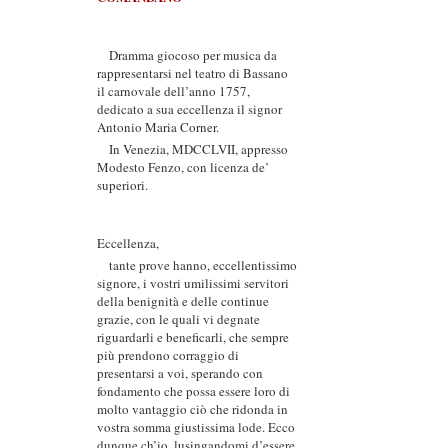
Dramma giocoso per musica da
rappresentarsi nel teatro di Bassano
il carnovale dell’anno 1757,
dedicato a sua eccellenza il signor
Antonio Maria Corner.
In Venezia, MDCCLVII, appresso
Modesto Fenzo, con licenza de’
superiori.
Eccellenza,
tante prove hanno, eccellentissimo
signore, i vostri umilissimi servitori
della benignità e delle continue
grazie, con le quali vi degnate
riguardarli e beneficarli, che sempre
più prendono corraggio di
presentarsi a voi, sperando con
fondamento che possa essere loro di
molto vantaggio ciò che ridonda in
vostra somma giustissima lode. Ecco
dunque ch’io, lusingandomi d’essere