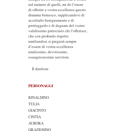
nel numero di quelli, mi do l’onore
di offerire a vostra eccellenza questo
dramma bernesco, supplicandovi di
accettarlo benignamente e di
protteggerlo e di degnare del vostro
validissimo patrocinio chi l’offerisce,
che con profondo rispetto
umiliandosi si pregierà sempre
d’essere di vostra eccellenza
umilissimo, devotissimo,
ossequiosissimo servitore.
Il direttore
PERSONAGGI
RINALDINO
TULIA
GIACINTO
CINTIA
AURORA
GRAZIOSINO