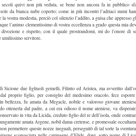
 secoli quivi non più veduta, se bene non ancora fa in pubblico sfav
 sole da bianca nube coperto; come in più incontri l’adriaci numi han
 la vostra modestia, perciò col silenzio l’addito, a guisa che appresso gl
que l’animo clementissimo di vostra eccellenza a grado questa mia devo
divozione e rispetto, con il quale prostrandomi, mi do l’onore di so
e umilissimo servitore.
icione due figliuoli gemelli, Filinto ed Aristea, ma avvertito dall’or
 dal proprio figlio, per consiglio del medesimo oracolo, fece esporr
in bellezza, fu amata da Megacle, nobile e valoroso giovane ateniese
do ottenerla dal padre, a cui era odioso il nome ateniese, va disperato
nservato in vita da Licida, creduto figlio del re dell’isola, onde contrae
 lungamente amata Argene, nobil dama cretense, e promessale occultamen
 non permettere queste nozze ineguali, perseguitò di tal sorte la sventur
irsene sconosciuta nelle campagne d’Elide, dove, sotto nome di Licori