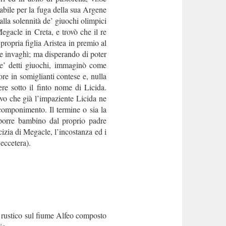
abile per la fuga della sua Argene
 alla solennità de’ giuochi olimpici
egacle in Creta, e trovò che il re
propria figlia Aristea in premio al
ne invaghì; ma disperando di poter
a ne’ detti giuochi, immaginò come
tore in somiglianti contese e, nulla
re sotto il finto nome di Licida.
ivo che già l’impaziente Licida ne
componimento. Il termine o sia la
esporre bambino dal proprio padre
izia di Megacle, l’incostanza ed i
eccetera).
 rustico sul fiume Alfeo composto