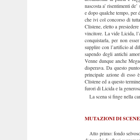
nascosta a’ risentimenti de’
e dopo qualche tempo, per dis
che ivi col concorso di tut
Clistene, eletto a presiedere
vincitore. La vide Licida, 
conquistarla, per non esser
supplire con l’artificio al d
sapendo degli antichi amori
Venne dunque anche Megacle 
disperava. Da questo punto 
principale azione di esso è
Clistene ed a questo termin
furori di Licida e la genero
La scena si finge nella cam
MUTAZIONI DI SCENE
Atto primo: fondo selvoso d