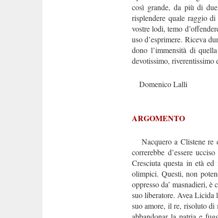
così grande, da più di due
risplendere quale raggio di
vostre lodi, temo d’offendere
uso d’esprimere. Riceva dun
dono l’immensità di quella 
devotissimo, riverentissimo 
Domenico Lalli
ARGOMENTO
Nacquero a Clistene re di S
correrebbe d’essere ucciso
Cresciuta questa in età ed 
olimpici. Questi, non poten
oppresso da’ masnadieri, è co
suo liberatore. Avea Licida
suo amore, il re, risoluto di
abbandonar la patria e fugg