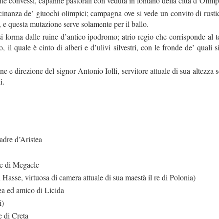
nte convessi, capanne pastorali con veduta in lontano della città d’Olimp
inanza de’ giuochi olimpici; campagna ove si vede un convito di rustici
, e questa mutazione serve solamente per il ballo.
i forma dalle ruine d’antico ipodromo; atrio regio che corrisponde al 
o, il quale è cinto di alberi e d’ulivi silvestri, con le fronde de’ quali 
 direzione del signor Antonio Iolli, servitore attuale di sua altezza s
i.
dre d’Aristea
e di Megacle
 Hasse, virtuosa di camera attuale di sua maestà il re di Polonia)
 ed amico di Licida
i)
e di Creta