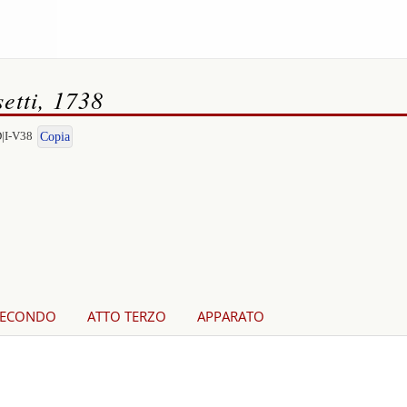
etti, 1738
D|I-V38
Copia
SECONDO
ATTO TERZO
APPARATO