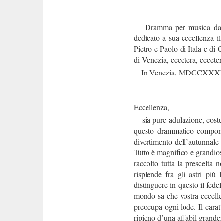
Dramma per musica da rap
dedicato a sua eccellenza i
Pietro e Paolo di Itala e di
di Venezia, eccetera, ecceter
In Venezia, MDCCXXXVIII, 
Eccellenza,
sia pure adulazione, costume
questo drammatico componim
divertimento dell’autunnale
Tutto è magnifico e grandios
raccolto tutta la prescelta n
risplende fra gli astri più
distinguere in questo il fede
mondo sa che vostra eccelle
preocupa ogni lode. Il caratt
ripieno d’una affabil grande