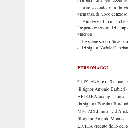
di tronchi di alberi rozzame
Atto secondo: ritiro in vic
vicinanza di luoco delizioso
Atto terzo: bipartita che s
l’aspetto esteriore del tempi
vincitori.
Le scene sono d’invenzione e
è del signor Nadale Cancian
PERSONAGGI
CLISTENE re di Sicione, pa
(il signor Antonio Barbieri)
ARISTEA sua figlia, amant
(la signora Faustina Bordoni
MEGACLE amante d’Aristea
(il signor Angiolo Monticell
LICIDA creduto figlio del r