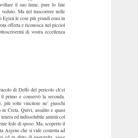
illare il suo lume, pure lo fate
 veduto. Ma nel trascorrere nelle
i Egizii le cose più grandi erasi in
ta offerta e riconosca nel picciol
ttoscrivermi di vostra eccellenza
acolo di Delfo del pericolo ch’ei
e il primo e conservò la seconda.
, più volte vincitore ne’ giuochi
 in Creta. Quivi, assalito e quasi
 tenera ed indissolubile amistà col
te fede di sposo. Ma, scoperto il
ata Argene che si vide costretta ad
 ed in abito di pastorella, visse