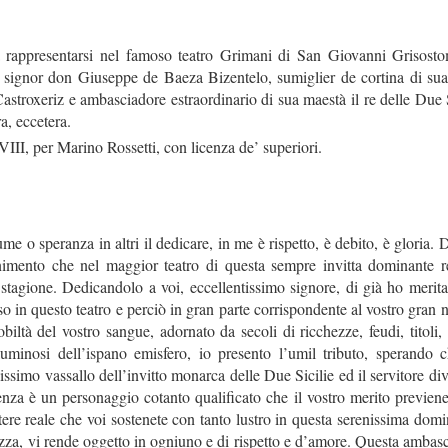
presentarsi nel famoso teatro Grimani di San Giovanni Grisostom
l signor don Giuseppe de Baeza Bizentelo, sumiglier de cortina di sua 
 Castroxeriz e ambasciadore estraordinario di sua maestà il re delle Due 
a, eccetera.
per Marino Rossetti, con licenza de’ superiori.
 o speranza in altri il dedicare, in me è rispetto, è debito, è gloria.
ento che nel maggior teatro di questa sempre invitta dominante re
 stagione. Dedicandolo a voi, eccellentissimo signore, di già ho meri
o in questo teatro e perciò in gran parte corrispondente al vostro gran
obiltà del vostro sangue, adornato da secoli di ricchezze, feudi, titoli,
 luminosi dell’ispano emisfero, io presento l’umil tributo, sperando 
lissimo vassallo dell’invitto monarca delle Due Sicilie ed il servitore div
nza è un personaggio cotanto qualificato che il vostro merito previene
ere reale che voi sostenete con tanto lustro in questa serenissima domina
zza, vi rende oggetto in ogniuno e di rispetto e d’amore. Questa ambasc