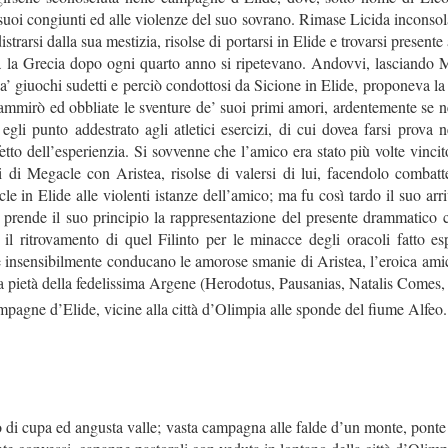
 suoi congiunti ed alle violenze del suo sovrano. Rimase Licida inconsol
trarsi dalla sua mestizia, risolse di portarsi in Elide e trovarsi presente
ta la Grecia dopo ogni quarto anno si ripetevano. Andovvi, lasciando M
 a’ giuochi sudetti e perciò condottosi da Sicione in Elide, proponeva la 
l’ammirò ed obbliate le sventure de’ suoi primi amori, ardentemente se 
 egli punto addestrato agli atletici esercizi, di cui dovea farsi prov
ifetto dell’esperienzia. Si sovvenne che l’amico era stato più volte vinci
 di Megacle con Aristea, risolse di valersi di lui, facendolo combatte
in Elide alle violenti istanze dell’amico; ma fu così tardo il suo arr
prende il suo principio la rappresentazione del presente drammatico 
 il ritrovamento di quel Filinto per le minacce degli oracoli fatto 
e insensibilmente conducano le amorose smanie di Aristea, l’eroica amic
sa pietà della fedelissima Argene (Herodotus, Pausanias, Natalis Comes, 
pagne d’Elide, vicine alla città d’Olimpia alle sponde del fiume Alfeo.
i cupa ed angusta valle; vasta campagna alle falde d’un monte, ponte