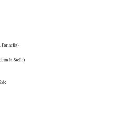
 Farinella)
etta la Stella)
fede