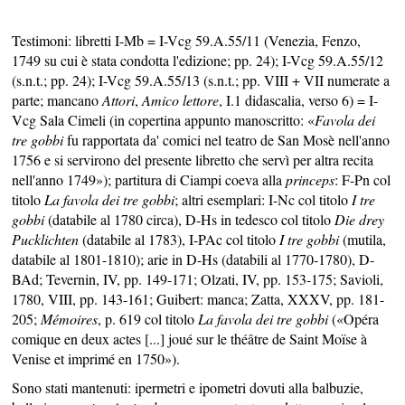
Testimoni: libretti I-Mb = I-Vcg 59.A.55/11 (Venezia, Fenzo,
1749 su cui è stata condotta l'edizione; pp. 24); I-Vcg 59.A.55/12
(s.n.t.; pp. 24); I-Vcg 59.A.55/13 (s.n.t.; pp. VIII + VII numerate a
parte; mancano
Attori
,
Amico lettore
, I.1 didascalia, verso 6) = I-
Vcg Sala Cimeli (in copertina appunto manoscritto: «
Favola dei
tre gobbi
fu rapportata da' comici nel teatro de San Mosè nell'anno
1756 e si servirono del presente libretto che servì per altra recita
nell'anno 1749»); partitura di Ciampi coeva alla
princeps
: F-Pn col
titolo
La favola dei tre gobbi
; altri esemplari: I-Nc col titolo
I tre
gobbi
(databile al 1780 circa), D-Hs in tedesco col titolo
Die drey
Pucklichten
(databile al 1783), I-PAc col titolo
I tre gobbi
(mutila,
databile al 1801-1810); arie in D-Hs (databili al 1770-1780), D-
BAd; Tevernin, IV, pp. 149-171; Olzati, IV, pp. 153-175; Savioli,
1780, VIII, pp. 143-161; Guibert: manca; Zatta, XXXV, pp. 181-
205;
Mémoires
, p. 619 col titolo
La favola dei tre gobbi
(«Opéra
comique en deux actes [...] joué sur le théâtre de Saint Moïse à
Venise et imprimé en 1750»).
Sono stati mantenuti: ipermetri e ipometri dovuti alla balbuzie,