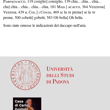
Parpagnacco
, 119 cosiglio] consiglio, 139 chia... chia... chia...
cha] chia... chia... chia... chia, 181
Mad
.]
acacco
, 364 Vezzzosa]
Vezzosa, 439
il Col
.]
i Conte
, 469 sc la ve preme] se la ve
preme, 500 cobetti] gobetti, 583 Ob bella] Oh bella.
Sono state omesse le indicazioni del daccapo nell'aria.