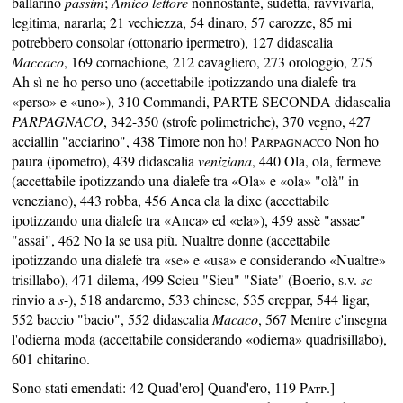
ballarino
passim
;
Amico lettore
nonnostante, sudetta, ravvivarla,
legitima, nararla; 21 vechiezza, 54 dinaro, 57 carozze, 85 mi
potrebbero consolar (ottonario ipermetro), 127 didascalia
Maccaco
, 169 cornachione, 212 cavagliero, 273 orologgio, 275
Ah sì ne ho perso uno (accettabile ipotizzando una dialefe tra
«perso» e «uno»), 310 Commandi, PARTE SECONDA didascalia
PARPAGNACO
, 342-350 (strofe polimetriche), 370 vegno, 427
acciallin "acciarino", 438 Timore non ho!
Parpagnacco
Non ho
paura (ipometro), 439 didascalia
veniziana
, 440 Ola, ola, fermeve
(accettabile ipotizzando una dialefe tra «Ola» e «ola» "olà" in
veneziano), 443 robba, 456 Anca ela la dixe (accettabile
ipotizzando una dialefe tra «Anca» ed «ela»), 459 assè "assae"
"assai", 462 No la se usa più. Nualtre donne (accettabile
ipotizzando una dialefe tra «se» e «usa» e considerando «Nualtre»
trisillabo), 471 dilema, 499 Scieu "Sieu" "Siate" (Boerio, s.v.
sc
-
rinvio a
s
-), 518 andaremo, 533 chinese, 535 creppar, 544 ligar,
552 baccio "bacio", 552 didascalia
Macaco
, 567 Mentre c'insegna
l'odierna moda (accettabile considerando «odierna» quadrisillabo),
601 chitarino.
Sono stati emendati: 42 Quad'ero] Quand'ero, 119
Patp
.]