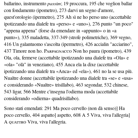
ballarino, instrumento
passim
; 19 proccura, 195 che voglion ballar
con fondamento (ipometro), 273 darvi un segno d'amore,
quest'orologio (ipermetro), 275 Ah sì ne ho perso uno (accettabile
ipotizzando una dialefe tra «perso» e «uno»), 276 punto "un poco"
"appena appena" (forse da emendare in «appunto» o in «a
punto»), 335 maladetta, 337-349 (strofe polimetriche), 369 vegno,
416 Un galantuomo s'ascolta (ipermetro), 426 accialin "acciarino",
437 Timore non ho.
Parpagnacco
Non ho paura (ipometro), 439
Ola, ola, fermeve (accettabile ipotizzando una dialefe tra «Ola» e
«ola» "olà" in veneziano), 455 Anca ela la dixe (accettabile
ipotizzando una dialefe tra «Anca» ed «ela»), 461 no la se usa più.
Nualtre donne (accettabile ipotizzando una dialefe tra «se» e «usa»
e considerando «Nualtre» trisillabo), 463 segondar, 532 chinese,
543 ligar, 566 Mentre c'insegna l'odierna moda (accettabile
considerando «odierna» quadrisillabo).
Sono stati emendati: 291 Ma poco cervello (non dà senso)] Ha
poco cervello, 404 aspatto] aspetto, 608 A 5 Viva, viva l'allegria]
A quattro
Viva, viva l'allegria.