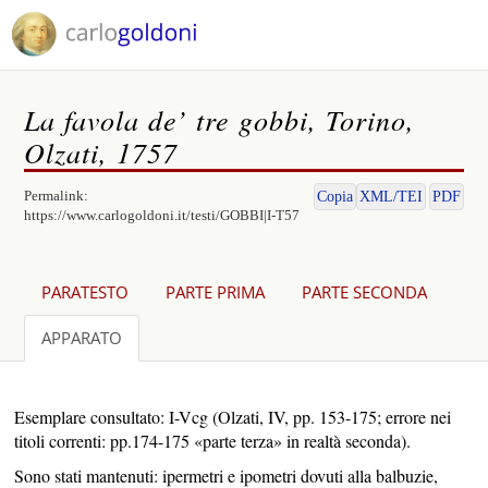
La favola de’ tre gobbi, Torino,
Olzati, 1757
Permalink:
Copia
XML/TEI
PDF
https://www.carlogoldoni.it/testi/GOBBI|I-T57
PARATESTO
PARTE PRIMA
PARTE SECONDA
APPARATO
Esemplare consultato: I-Vcg (Olzati, IV, pp. 153-175; errore nei
titoli correnti: pp.174-175 «parte terza» in realtà seconda).
Sono stati mantenuti: ipermetri e ipometri dovuti alla balbuzie,