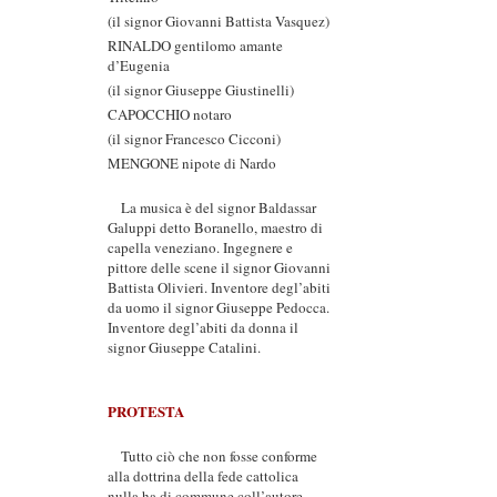
(il signor Giovanni Battista Vasquez)
RINALDO gentilomo amante
d’Eugenia
(il signor Giuseppe Giustinelli)
CAPOCCHIO notaro
(il signor Francesco Cicconi)
MENGONE nipote di Nardo
La musica è del signor Baldassar
Galuppi detto Boranello, maestro di
capella veneziano. Ingegnere e
pittore delle scene il signor Giovanni
Battista Olivieri. Inventore degl’abiti
da uomo il signor Giuseppe Pedocca.
Inventore degl’abiti da donna il
signor Giuseppe Catalini.
PROTESTA
Tutto ciò che non fosse conforme
alla dottrina della fede cattolica
nulla ha di commune coll’autore