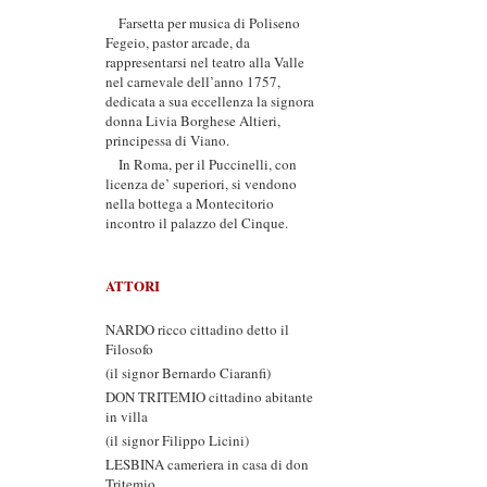
Farsetta per musica di Poliseno
Fegeio, pastor arcade, da
rappresentarsi nel teatro alla Valle
nel carnevale dell’anno 1757,
dedicata a sua eccellenza la signora
donna Livia Borghese Altieri,
principessa di Viano.
In Roma, per il Puccinelli, con
licenza de’ superiori, si vendono
nella bottega a Montecitorio
incontro il palazzo del Cinque.
ATTORI
NARDO ricco cittadino detto il
Filosofo
(il signor Bernardo Ciaranfi)
DON TRITEMIO cittadino abitante
in villa
(il signor Filippo Licini)
LESBINA cameriera in casa di don
Tritemio