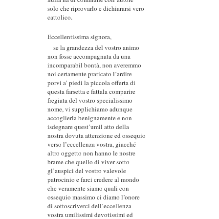
solo che riprovarlo e dichiararsi vero
cattolico.
Eccellentissima signora,
se la grandezza del vostro animo
non fosse accompagnata da una
incomparabil bontà, non averemmo
noi certamente praticato l’ardire
porvi a’ piedi la piccola offerta di
questa farsetta e fattala comparire
fregiata del vostro specialissimo
nome, vi supplichiamo adunque
accoglierla benignamente e non
isdegnare quest’umil atto della
nostra dovuta attenzione ed ossequio
verso l’eccellenza vostra, giacché
altro oggetto non hanno le nostre
brame che quello di viver sotto
gl’auspici del vostro valevole
patrocinio e farci credere al mondo
che veramente siamo quali con
ossequio massimo ci diamo l’onore
di sottoscriverci dell’eccellenza
vostra umilissimi devotissimi ed