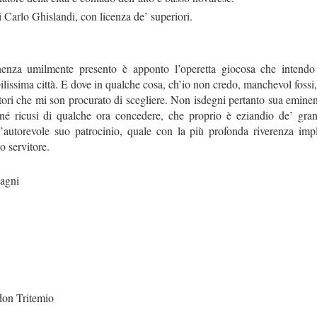
Carlo Ghislandi, con licenza de’ superiori.
a umilmente presento è apponto l’operetta giocosa che intendo d
ilissima città. E dove in qualche cosa, ch’io non credo, manchevol fossi
attori che mi son procurato di scegliere. Non isdegni pertanto sua emi
 né ricusi di qualche ora concedere, che proprio è eziandio de’ gran
l’autorevole suo patrocinio, quale con la più profonda riverenza im
o servitore.
agni
don Tritemio