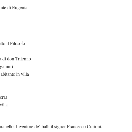
te di Eugenia
o il Filosofo
 di don Tritemio
ganini)
itante in villa
era)
illa
nello. Inventore de’ balli il signor Francesco Curioni.