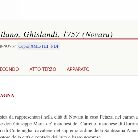
Milano, Ghislandi, 1757 (Novara)
O|I-NOV57
Copia
XML/TEI
PDF
SECONDO
ATTO TERZO
APPARATO
PAGNA
da rappresentarsi nella città di Novara in casa Petazzi nel carnoval
se don Giuseppe Maria de’ marchesi del Carretto, marchese di Gorrino
ri di Cortemiglia, cavaliere del supremo ordine della Santissima Annon
atore della città e contado dell’alto e basso novarese.