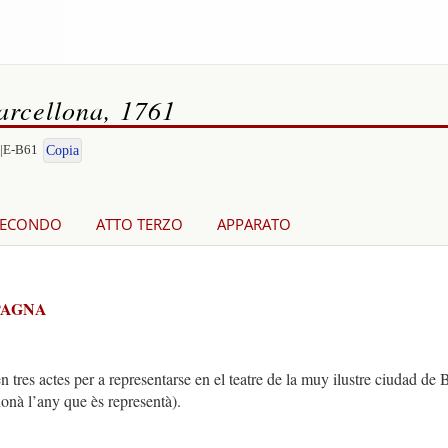
Barcellona, 1761
O|E-B61
Copia
SECONDO
ATTO TERZO
APPARATO
PAGNA
res actes per a representarse en el teatre de la muy ilustre ciudad de
onà l’any que ès representà).