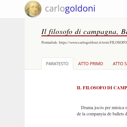
Il filosofo di campagna, 
Permalink:
https://www.carlogoldoni.it/testi/FILOSOF
PARATESTO
ATTO PRIMO
ATTO 
IL FILOSOFO DI CAM
Drama jocós per música en t
de la companyia de ballets d