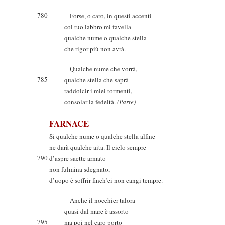
780
Forse, o caro, in questi accenti
col tuo labbro mi favella
qualche nume o qualche stella
che rigor più non avrà.
Qualche nume che vorrà,
785
qualche stella che saprà
raddolcir i miei tormenti,
consolar la fedeltà.
(Parte)
FARNACE
Sì qualche nume o qualche stella alfine
ne darà qualche aita. Il cielo sempre
790
d’aspre saette armato
non fulmina sdegnato,
d’uopo è soffrir finch’ei non cangi tempre.
Anche il nocchier talora
quasi dal mare è assorto
795
ma poi nel caro porto