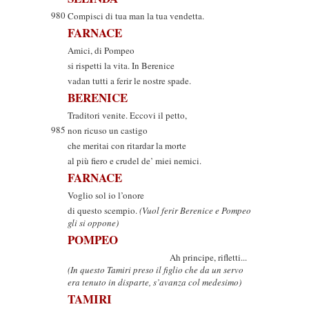
980
Compisci di tua man la tua vendetta.
FARNACE
Amici, di Pompeo
si rispetti la vita. In Berenice
vadan tutti a ferir le nostre spade.
BERENICE
Traditori venite. Eccovi il petto,
985
non ricuso un castigo
che meritai con ritardar la morte
al più fiero e crudel de’ miei nemici.
FARNACE
Voglio sol io l’onore
di questo scempio.
(Vuol ferir Berenice e Pompeo
gli si oppone)
POMPEO
Ah principe, rifletti...
(In questo Tamiri preso il figlio che da un servo
era tenuto in disparte, s’avanza col medesimo)
TAMIRI