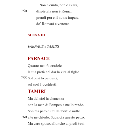
Non è cruda, non è avara,
750
dispietata non è Roma,
prendi pur e il nome impara
de’ Romani a venerar.
SCENA III
FARNACE e TAMIRI
FARNACE
Quanto mai fu crudele
la tua pietà nel dar la vita al figlio!
755
Sol così lo perdesti,
sol così l’uccidesti.
TAMIRI
Ma del ciel la clemenza
con la man di Pompeo a me lo rende.
Son rea però di mille morti e mille
760
a te ne chiedo. Squarcia questo petto.
Ma caro sposo, allor che ai piedi tuoi