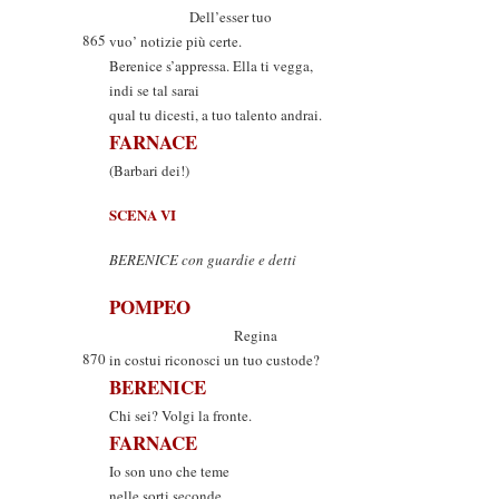
Dell’esser tuo
865
vuo’ notizie più certe.
Berenice s’appressa. Ella ti vegga,
indi se tal sarai
qual tu dicesti, a tuo talento andrai.
FARNACE
(Barbari dei!)
SCENA VI
BERENICE con guardie e detti
POMPEO
Regina
870
in costui riconosci un tuo custode?
BERENICE
Chi sei? Volgi la fronte.
FARNACE
Io son uno che teme
nelle sorti seconde