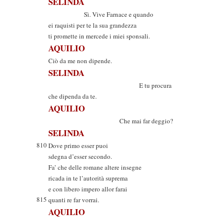
SELINDA
Sì. Vive Farnace e quando
ei raquisti per te la sua grandezza
ti promette in mercede i miei sponsali.
AQUILIO
Ciò da me non dipende.
SELINDA
E tu procura
che dipenda da te.
AQUILIO
Che mai far deggio?
SELINDA
810
Dove primo esser puoi
sdegna d’esser secondo.
Fa’ che delle romane altere insegne
ricada in te l’autorità suprema
e con libero impero allor farai
815
quanti re far vorrai.
AQUILIO