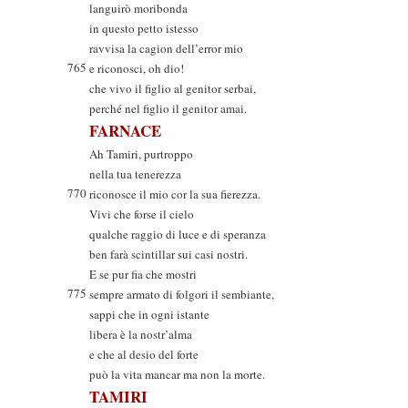
languirò moribonda
in questo petto istesso
ravvisa la cagion dell’error mio
765
e riconosci, oh dio!
che vivo il figlio al genitor serbai,
perché nel figlio il genitor amai.
FARNACE
Ah Tamiri, purtroppo
nella tua tenerezza
770
riconosce il mio cor la sua fierezza.
Vivi che forse il cielo
qualche raggio di luce e di speranza
ben farà scintillar sui casi nostri.
E se pur fia che mostri
775
sempre armato di folgori il sembiante,
sappi che in ogni istante
libera è la nostr’alma
e che al desio del forte
può la vita mancar ma non la morte.
TAMIRI