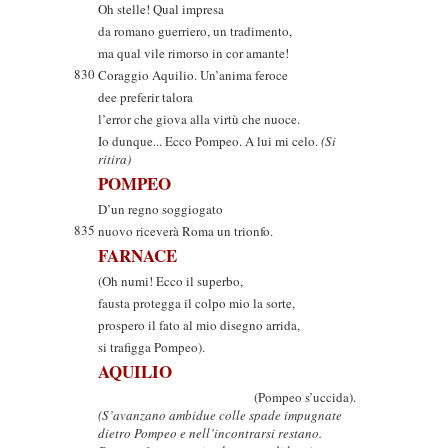
Oh stelle! Qual impresa
da romano guerriero, un tradimento,
ma qual vile rimorso in cor amante!
830
Coraggio Aquilio. Un’anima feroce
dee preferir talora
l’error che giova alla virtù che nuoce.
Io dunque... Ecco Pompeo. A lui mi celo.
(Si
ritira)
POMPEO
D’un regno soggiogato
835
nuovo riceverà Roma un trionfo.
FARNACE
(Oh numi! Ecco il superbo,
fausta protegga il colpo mio la sorte,
prospero il fato al mio disegno arrida,
si trafigga Pompeo).
AQUILIO
(Pompeo s’uccida).
(S’avanzano ambidue colle spade impugnate
dietro Pompeo e nell’incontrarsi restano.