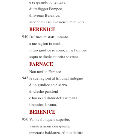
e se quando io tentava
di traffigger Pompeo,
di svenar Berenice,
secondati essi avessero i miei voti.
BERENICE
940
De’ tuoi misfatti intanto
a me ragion tu rendi,
il tuo giudice io sono, a me Pompeo
sopra te diede autorità sovrana.
FARNACE
Non umilia Farnace
945
le sue ragioni al tribunal indegno
d’un giudice ch’è servo
di cieche passioni
e basso adulator della romana
tirannica fortuna.
BERENICE
950
Vanne dunque e superbo,
vanne a morir con questa
temeraria baldanza. Al tuo delitto