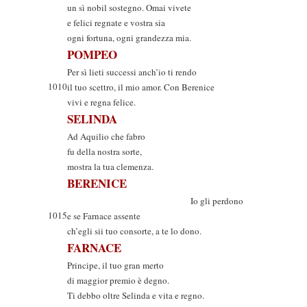
un sì nobil sostegno. Omai vivete
e felici regnate e vostra sia
ogni fortuna, ogni grandezza mia.
POMPEO
Per sì lieti successi anch’io ti rendo
1010
il tuo scettro, il mio amor. Con Berenice
vivi e regna felice.
SELINDA
Ad Aquilio che fabro
fu della nostra sorte,
mostra la tua clemenza.
BERENICE
Io gli perdono
1015
e se Farnace assente
ch’egli sii tuo consorte, a te lo dono.
FARNACE
Principe, il tuo gran merto
di maggior premio è degno.
Ti debbo oltre Selinda e vita e regno.