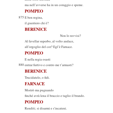
ma nell’avverse ha in un coraggio e speme.
POMPEO
875
E ben regina,
il guerriero chi è?
BERENICE
Non lo ravvisi?
Al favellar superbo, al volto audace,
all’orgoglio del cor? Egl’è Farnace.
POMPEO
E nella regia osasti
880
entrar furtivo e contro me t’armasti?
BERENICE
Trucidatelo, o fidi.
FARNACE
Morirò ma pugnando
finché avrà lena il braccio e taglio il brando.
POMPEO
Renditi; si disarmi e s’incateni.