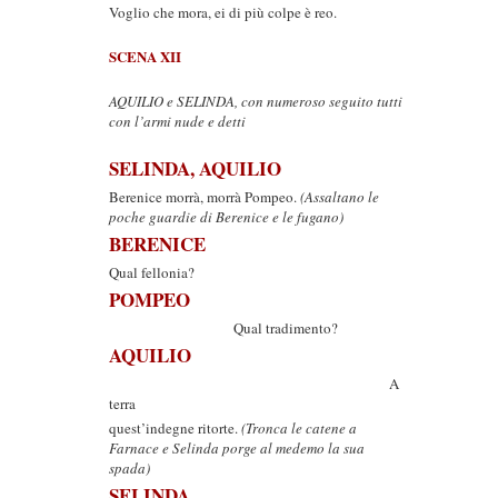
Voglio che mora, ei di più colpe è reo.
SCENA XII
AQUILIO e SELINDA, con numeroso seguito tutti
con l’armi nude e detti
SELINDA, AQUILIO
Berenice morrà, morrà Pompeo.
(Assaltano le
poche guardie di Berenice e le fugano)
BERENICE
Qual fellonia?
POMPEO
Qual tradimento?
AQUILIO
A
terra
quest’indegne ritorte.
(Tronca le catene a
Farnace e Selinda porge al medemo la sua
spada)
SELINDA