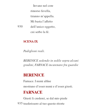
Invano nel core
rimorso favella,
tiranno m’appella.
Mi basta l’affetto
930
dell’unico oggetto,
cui serbo la fé.
SCENA IX
Padiglioni reali.
BERENICE sedendo in sedile sopra alcuni
gradini, FARNACE incatenato fra guardie
BERENICE
Farnace. I numi alfine
mostrano d’esser numi e d’esser giusti.
FARNACE
Giusti li crederei, se dal mio piede
935
trasferissero al tuo queste ritorte