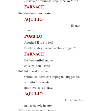
Pompeo frattanto si volge verso di loro)
FARNACE
840
(Incontro inopportuno).
AQUILIO
(Evento
strano!)
POMPEO
Aquilio? E tu chi sei?
Perché nudi gl’acciari ambo stringete?
FARNACE
Da fiero orribil angue
colà tra’ fiori uscito
845
fui dianzi assalito.
Quindi col ferro che impugnai, fuggendo,
attonito e tremante
qui rivvolsi le piante.
AQUILIO
Ed io che ’l vidi
minaccievole in atto
850
appressarsi al tuo fianco