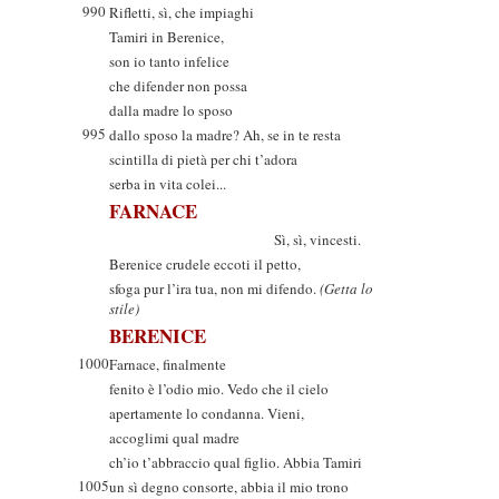
990
Rifletti, sì, che impiaghi
Tamiri in Berenice,
son io tanto infelice
che difender non possa
dalla madre lo sposo
995
dallo sposo la madre? Ah, se in te resta
scintilla di pietà per chi t’adora
serba in vita colei...
FARNACE
Sì, sì, vincesti.
Berenice crudele eccoti il petto,
sfoga pur l’ira tua, non mi difendo.
(Getta lo
stile)
BERENICE
1000
Farnace, finalmente
fenito è l’odio mio. Vedo che il cielo
apertamente lo condanna. Vieni,
accoglimi qual madre
ch’io t’abbraccio qual figlio. Abbia Tamiri
1005
un sì degno consorte, abbia il mio trono