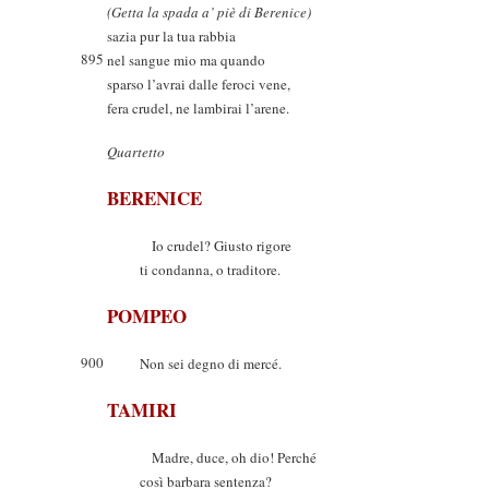
(Getta la spada a’ piè di Berenice)
sazia pur la tua rabbia
895
nel sangue mio ma quando
sparso l’avrai dalle feroci vene,
fera crudel, ne lambirai l’arene.
Quartetto
BERENICE
Io crudel? Giusto rigore
ti condanna, o traditore.
POMPEO
900
Non sei degno di mercé.
TAMIRI
Madre, duce, oh dio! Perché
così barbara sentenza?