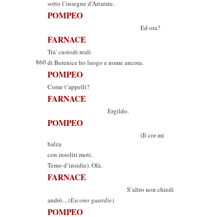
sotto l’insegne d’Ariarate.
POMPEO
Ed ora?
FARNACE
Tra’ custodi reali
860
di Berenice ho luogo e nome ancora.
POMPEO
Come t’appelli?
FARNACE
Ergildo.
POMPEO
(Il cor mi
balza
con insoliti moti.
Temo d’insidie). Olà.
FARNACE
S’altro non chiedi
andrò...
(Escono guardie)
POMPEO