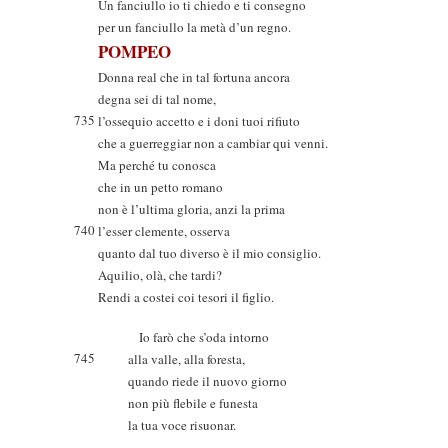
Un fanciullo io ti chiedo e ti consegno
per un fanciullo la metà d’un regno.
POMPEO
Donna real che in tal fortuna ancora
degna sei di tal nome,
735
l’ossequio accetto e i doni tuoi rifiuto
che a guerreggiar non a cambiar qui venni.
Ma perché tu conosca
che in un petto romano
non è l’ultima gloria, anzi la prima
740
l’esser clemente, osserva
quanto dal tuo diverso è il mio consiglio.
Aquilio, olà, che tardi?
Rendi a costei coi tesori il figlio.
Io farò che s’oda intorno
745
alla valle, alla foresta,
quando riede il nuovo giorno
non più flebile e funesta
la tua voce risuonar.