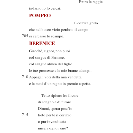
Entro la reggia
indarno io lo cercai.
POMPEO
È comun grido
che nel bosco vicin perduto il campo
705
ei cercasse lo scampo.
BERENICE
Giacché, signor, non puoi
col sangue di Farnace,
col sangue almen del figlio
le tue promesse e le mie brame adempi.
710
Appaga i voti della mia vendetta
e la metà d’un regno in premio aspetta.
Tutto ripieno ho il core
di sdegno e di furore.
Dimmi, sperar poss’io
715
lieto per te il cor mio
o pur invendicata
misera ognor sarò?