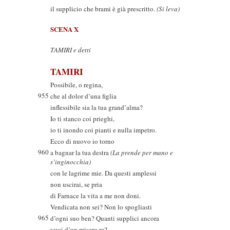
il supplicio che brami è già prescritto.
(Si leva)
SCENA X
TAMIRI e detti
TAMIRI
Possibile, o regina,
955
che al dolor d’una figlia
inflessibile sia la tua grand’alma?
Io ti stanco coi prieghi,
io ti inondo coi pianti e nulla impetro.
Ecco di nuovo io torno
960
a bagnar la tua destra
(La prende per mano e
s’inginocchia)
con le lagrime mie. Da questi amplessi
non uscirai, se pria
di Farnace la vita a me non doni.
Vendicata non sei? Non lo spogliasti
965
d’ogni suo ben? Quanti supplici ancora
vuoi d’un misero re?