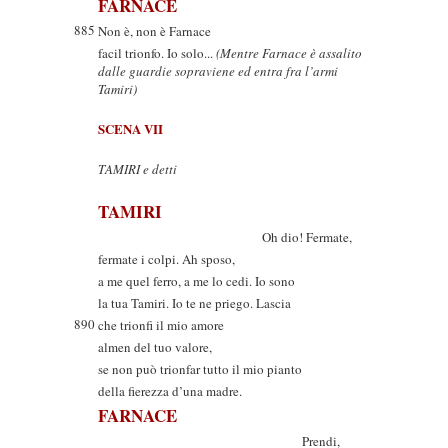
FARNACE
885
Non è, non è Farnace
facil trionfo. Io solo...
(Mentre Farnace è assalito
dalle guardie sopraviene ed entra fra l’armi
Tamiri)
SCENA VII
TAMIRI e detti
TAMIRI
Oh dio! Fermate,
fermate i colpi. Ah sposo,
a me quel ferro, a me lo cedi. Io sono
la tua Tamiri. Io te ne priego. Lascia
890
che trionfi il mio amore
almen del tuo valore,
se non può trionfar tutto il mio pianto
della fierezza d’una madre.
FARNACE
Prendi,