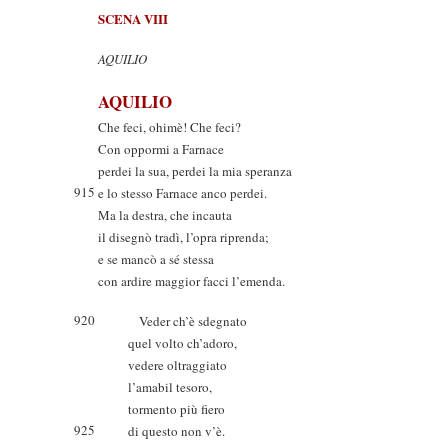
SCENA VIII
AQUILIO
AQUILIO
Che feci, ohimè! Che feci?
Con oppormi a Farnace
perdei la sua, perdei la mia speranza
915
e lo stesso Farnace anco perdei.
Ma la destra, che incauta
il disegnò tradì, l’opra riprenda;
e se mancò a sé stessa
con ardire maggior facci l’emenda.
920
Veder ch’è sdegnato
quel volto ch’adoro,
vedere oltraggiato
l’amabil tesoro,
tormento più fiero
925
di questo non v’è.