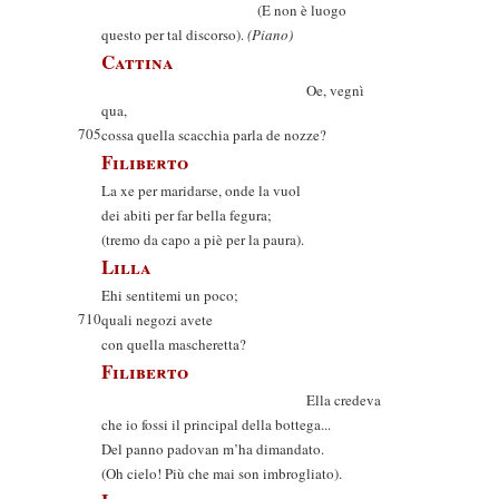
(E non è luogo
questo per tal discorso).
(Piano)
Cattina
Oe, vegnì
qua,
705
cossa quella scacchia parla de nozze?
Filiberto
La xe per maridarse, onde la vuol
dei abiti per far bella fegura;
(tremo da capo a piè per la paura).
Lilla
Ehi sentitemi un poco;
710
quali negozi avete
con quella mascheretta?
Filiberto
Ella credeva
che io fossi il principal della bottega...
Del panno padovan m’ha dimandato.
(Oh cielo! Più che mai son imbrogliato).