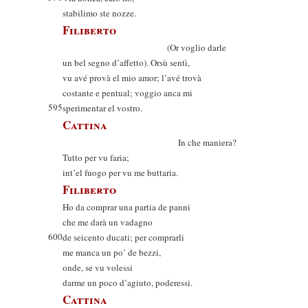
stabilimo ste nozze.
Filiberto
(Or voglio darle
un bel segno d’affetto). Orsù sentì,
vu avé provà el mio amor; l’avé trovà
costante e pentual; voggio anca mi
595
sperimentar el vostro.
Cattina
In che maniera?
Tutto per vu faria;
int’el fuogo per vu me buttaria.
Filiberto
Ho da comprar una partia de panni
che me darà un vadagno
600
de seicento ducati; per comprarli
me manca un po’ de bezzi,
onde, se vu volessi
darme un poco d’agiuto, poderessi.
Cattina