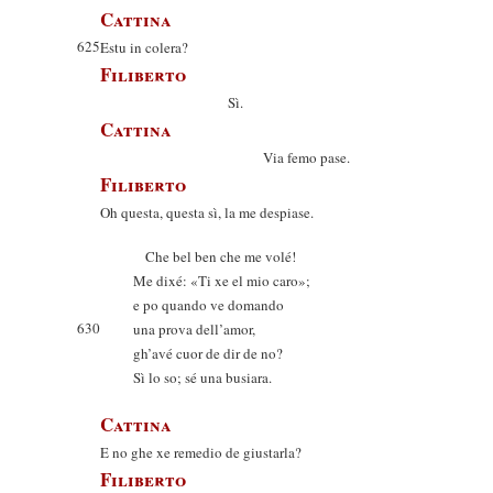
Cattina
625
Estu in colera?
Filiberto
Sì.
Cattina
Via femo pase.
Filiberto
Oh questa, questa sì, la me despiase.
Che bel ben che me volé!
Me dixé: «Ti xe el mio caro»;
e po quando ve domando
630
una prova dell’amor,
gh’avé cuor de dir de no?
Sì lo so; sé una busiara.
Cattina
E no ghe xe remedio de giustarla?
Filiberto