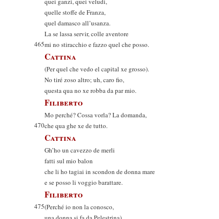
quei ganzi, quei veludi,
quelle stoffe de Franza,
quel damasco all’usanza.
La se lassa servir, colle aventore
465
mi no stiracchio e fazzo quel che posso.
Cattina
(Per quel che vedo el capital xe grosso).
No tiré zoso altro; uh, caro fio,
questa qua no xe robba da par mio.
Filiberto
Mo perché? Cossa vorla? La domanda,
470
che qua ghe xe de tutto.
Cattina
Gh’ho un cavezzo de merli
fatti sul mio balon
che li ho tagiai in scondon de donna mare
e se posso li voggio barattare.
Filiberto
475
(Perché io non la conosco,
una donna si fa da Pelestrina).