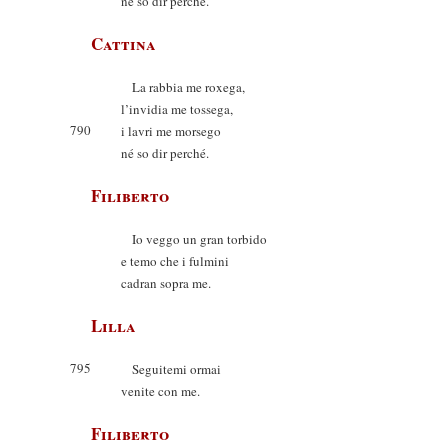
né so dir perché.
Cattina
La rabbia me roxega,
l’invidia me tossega,
790
i lavri me morsego
né so dir perché.
Filiberto
Io veggo un gran torbido
e temo che i fulmini
cadran sopra me.
Lilla
795
Seguitemi ormai
venite con me.
Filiberto