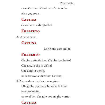
Con una tal
siora Cattina... Oimè no m’arrecordo
el so cognome.
Cattina
Con Cattina Sbrighella?
Filiberto
570
Credo de sì.
Cattina
La xe mia cara amiga.
Filiberto
Oh che putta da ben! Oh che tocchetto!
Che grazia che la gh’ha!
Ghe zuro in verità,
no lasserave andar siora Cattina,
575
se credesse de tior una regina.
Ella gh’ha bezzi e robba e se la fusse
una povera fia,
tanto el ben che ghe voi mi ghe vorria.
Cattina