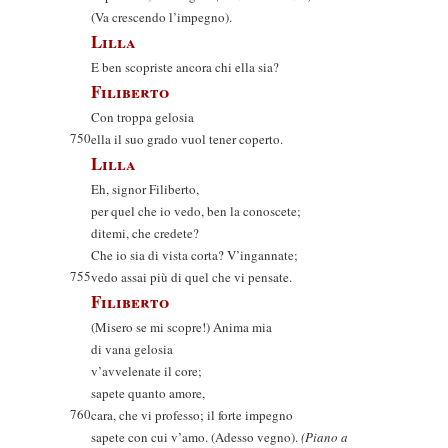
(Va crescendo l’impegno).
Lilla
E ben scopriste ancora chi ella sia?
Filiberto
Con troppa gelosia
750
ella il suo grado vuol tener coperto.
Lilla
Eh, signor Filiberto,
per quel che io vedo, ben la conoscete;
ditemi, che credete?
Che io sia di vista corta? V’ingannate;
755
vedo assai più di quel che vi pensate.
Filiberto
(Misero se mi scopre!) Anima mia
di vana gelosia
v’avvelenate il core;
sapete quanto amore,
760
cara, che vi professo; il forte impegno
sapete con cui v’amo. (Adesso vegno).
(Piano a