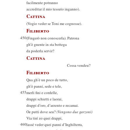
facilmente potranno
accreditar il mio tessuto inganno).
Cattina
(Vogio veder se Toni me cognosse).
Filiberto
450
(Fingerò non conoscerla). Patrona
gh’è gnente in sta bottega
da poderla servir?
Cattina
Cossa vendeu?
Filiberto
Qua gh’è un poco de tutto,
gh’è panni, sede e tele,
455
merli fini e cordelle,
drappi schietti e laorai,
drappi d’oro, d’arzento e recamai.
Oe putti dove seu?
(Vengono due garzoni)
Via tiré zo quei drappi,
460
lassé veder quei panni d’Inghilterra,