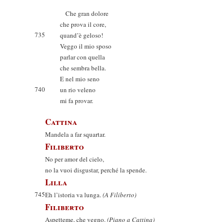
Che gran dolore
che prova il core,
735
quand’è geloso!
Veggo il mio sposo
parlar con quella
che sembra bella.
E nel mio seno
740
un rio veleno
mi fa provar.
Cattina
Mandela a far squartar.
Filiberto
No per amor del cielo,
no la vuoi disgustar, perché la spende.
Lilla
745
Eh l’istoria va lunga.
(A Filiberto)
Filiberto
Aspetteme, che vegno.
(Piano a Cattina)