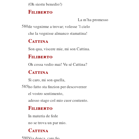
(Oh siestu benedio!)
Filiberto
La m’ha promesso
580
de vegnirme a trovar; volesse ’l cielo
che la vegnisse almanco stamatina!
Cattina
Son qua, viscere mie, mi son Cattina.
Filiberto
Oh cossa vedio mai! Vu sé Cattina?
Cattina
Sì caro, mi son quella,
585
ho fatto sta finzion per descoverzer
el vostro sentimento,
adesso stago col mio cuor contento.
Filiberto
In materia de fede
no se trova un par mio.
Cattina
590
Via donca, caro fio,