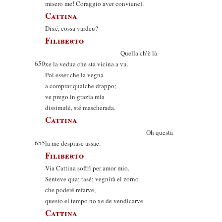
misero me! Coraggio aver conviene).
Cattina
Dixé, cossa vardeu?
Filiberto
Quella ch’è là
650
xe la vedua che sta vicina a vu.
Pol esser che la vegna
a comprar qualche drappo;
ve prego in grazia mia
dissimulé, sté mascherada.
Cattina
Oh questa
655
la me despiase assae.
Filiberto
Via Cattina soffrì per amor mio.
Senteve qua; tasé; vegnirà el zorno
che poderé refarve,
questo el tempo no xe de vendicarve.
Cattina