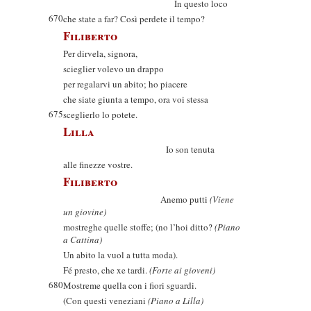
In questo loco
670
che state a far? Così perdete il tempo?
Filiberto
Per dirvela, signora,
scieglier volevo un drappo
per regalarvi un abito; ho piacere
che siate giunta a tempo, ora voi stessa
675
sceglierlo lo potete.
Lilla
Io son tenuta
alle finezze vostre.
Filiberto
Anemo putti
(Viene
un giovine)
mostreghe quelle stoffe; (no l’hoi ditto?
(Piano
a Cattina)
Un abito la vuol a tutta moda).
Fé presto, che xe tardi.
(Forte ai gioveni)
680
Mostreme quella con i fiori sguardi.
(Con questi veneziani
(Piano a Lilla)