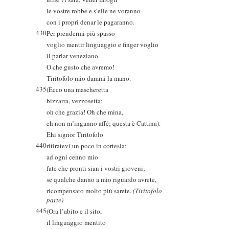
le vostre robbe e s’elle ne voranno
con i propri denar le pagaranno.
430
Per prendermi più spasso
voglio mentir linguaggio e finger voglio
il parlar veneziano.
O che gusto che avremo!
Tiritofolo mio dammi la mano.
435
(Ecco una mascheretta
bizzarra, vezzosetta;
oh che grazia! Oh che mina,
eh non m’inganno affé; questa è Cattina).
Ehi signor Tiritofolo
440
ritiratevi un poco in cortesia;
ad ogni cenno mio
fate che pronti sian i vostri gioveni;
se qualche danno a mio riguardo avrete,
ricompensato molto più sarete.
(Tiritofolo
parte)
445
(Ora l’abito e il sito,
il linguaggio mentito