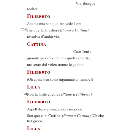
Via, dunque
andate.
Filiberto
Anema mia son qua, no vedo l’ora
725
che quella forastiera
(Piano a Cattina)
ressolva d’andar via.
Cattina
Caro Tonin,
quando ve vedo arente a quella smorfia,
me sento dal velen tremar le gambe.
Filiberto
(Oh come ben sono ingannate entrambe!)
Lilla
730
Non la finite ancora?
(Piano a Filiberto)
Filiberto
Aspettate, signora, ancora un poco.
Son qua cara Cattina.
(Piano a Cattina)
(Oh che
bel gioco).
Lilla