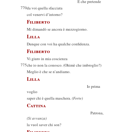
E che pretende
770
da voi quella sfacciata
col venervi d’intorno?
Filiberto
Mi dimandò se ancora è mezzogiorno.
Lilla
Dunque con voi ha qualche confidenza.
Filiberto
Vi giuro in mia coscienza
775
che io non la conosco. (Ohimè che imbroglio?)
Meglio è che se n’andiamo.
Lilla
Io prima
voglio
saper chi è quella maschera.
(Forte)
Cattina
Patrona,
(Si avvanza)
la vuol saver chi son?
Filiberto