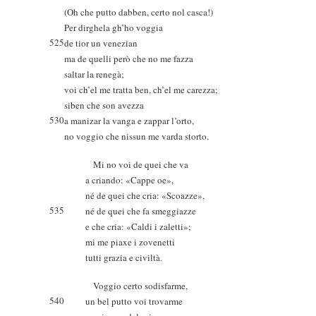
(Oh che putto dabben, certo nol casca!)
Per dirghela gh’ho voggia
525
de tior un venezian
ma de quelli però che no me fazza
saltar la renegà;
voi ch’el me tratta ben, ch’el me carezza;
siben che son avezza
530
a manizar la vanga e zappar l’orto,
no voggio che nissun me varda storto.
Mi no voi de quei che va
a criando: «Cappe oe»,
né de quei che cria: «Scoazze»,
535
né de quei che fa smeggiazze
e che cria: «Caldi i zaletti»;
mi me piaxe i zovenetti
tutti grazia e civiltà.
Voggio certo sodisfarme,
540
un bel putto voi trovarme