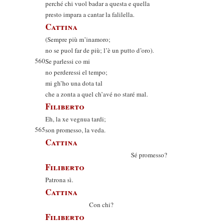
perché chi vuol badar a questa e quella
presto impara a cantar la falilella.
Cattina
(Sempre più m’inamoro;
no se puol far de più; l’è un putto d’oro).
560
Se parlessi co mi
no perderessi el tempo;
mi gh’ho una dota tal
che a zonta a quel ch’avé no staré mal.
Filiberto
Eh, la xe vegnua tardi;
565
son promesso, la veda.
Cattina
Sé promesso?
Filiberto
Patrona sì.
Cattina
Con chi?
Filiberto