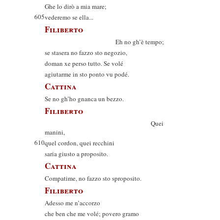
Ghe lo dirò a mia mare;
605
vederemo se ella...
Filiberto
Eh no gh’è tempo;
se stasera no fazzo sto negozio,
doman xe perso tutto. Se volé
agiutarme in sto ponto vu podé.
Cattina
Se no gh’ho gnanca un bezzo.
Filiberto
Quei
manini,
610
quel cordon, quei recchini
saria giusto a proposito.
Cattina
Compatime, no fazzo sto sproposito.
Filiberto
Adesso me n’accorzo
che ben che me volé; povero gramo