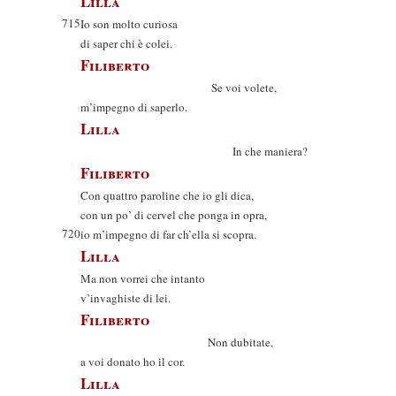
Lilla
715
Io son molto curiosa
di saper chi è colei.
Filiberto
Se voi volete,
m’impegno di saperlo.
Lilla
In che maniera?
Filiberto
Con quattro paroline che io gli dica,
con un po’ di cervel che ponga in opra,
720
io m’impegno di far ch’ella si scopra.
Lilla
Ma non vorrei che intanto
v’invaghiste di lei.
Filiberto
Non dubitate,
a voi donato ho il cor.
Lilla