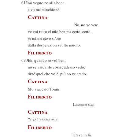
615
mi vegno zo alla bona
e vu me minchioné.
Cattina
No, no xe vero,
ve voi tutto el mio ben ma certo, certo,
se mi me cavo st’oro
dalla desperazion subito muoro.
Filiberto
620
Eh, quando se vol ben,
no se varda ste cosse; adesso vedo;
dixé quel che volé, più no ve credo.
Cattina
Mo via, caro Tonin.
Filiberto
Lasseme star.
Cattina
Ti xe l’anema mia.
Filiberto
Tireve in là.