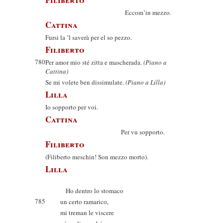
Eccom’in mezzo.
Cattina
Fursi la ’l saverà per el so pezzo.
Filiberto
780
Per amor mio sté zitta e mascherada.
(Piano a
Cattina)
Se mi volete ben dissimulate.
(Piano a Lilla)
Lilla
Io sopporto per voi.
Cattina
Per vu sopporto.
Filiberto
(Filiberto meschin! Son mezzo morto).
Lilla
Ho dentro lo stomaco
785
un certo ramarico,
mi treman le viscere