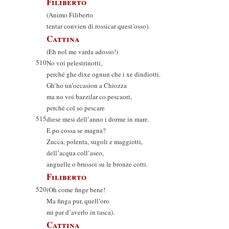
Filiberto
(Animo Filiberto
tentar convien di rossicar quest’osso).
Cattina
(Eh nol me varda adosso!)
510
No voi pelestrinotti,
perché ghe dixe ognun che i xe dindiotti.
Gh’ho un’occasion a Chiozza
ma no voi bazzilar co pescaori,
perché col so pescare
515
diese mesi dell’anno i dorme in mare.
E po cossa se magna?
Zucca, polenta, sugoli e maggiotti,
dell’acqua coll’aseo,
anguelle o brussoi su le bronze cotti.
Filiberto
520
(Oh come finge bene!
Ma finga pur, quell’oro
mi par d’averlo in tasca).
Cattina