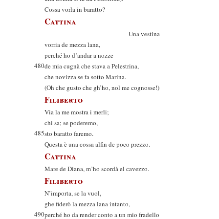
Cossa vorla in baratto?
Cattina
Una vestina
vorria de mezza lana,
perché ho d’andar a nozze
480
de mia cugnà che stava a Pelestrina,
che novizza se fa sotto Marina.
(Oh che gusto che gh’ho, nol me cognosse!)
Filiberto
Via la me mostra i merli;
chi sa; se poderemo,
485
sto baratto faremo.
Questa è una cossa alfin de poco prezzo.
Cattina
Mare de Diana, m’ho scordà el cavezzo.
Filiberto
N’importa, se la vuol,
ghe fiderò la mezza lana intanto,
490
perché ho da render conto a un mio fradello