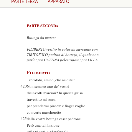
PARTE TERZA
APPARATO
PARTE SECONDA
Bottega da marzer.
FILIBERTO vestito in colar da mercante con
TIRITOFOLO padron di bottega, il quale non
parla; poi CATTINA pelestrinota; poi LILLA
Filiberto
Tiritofolo, amico, che ne dite?
420
Non sembro uno de’ vostri
disinvolti marciari? In questa guisa
travestito mi sono,
per prendermi piacere e finger voglio
con certe mascherette
425
della vostra bottega esser padrone.
Però una tal finzione
utile vi sarà; veder farogli