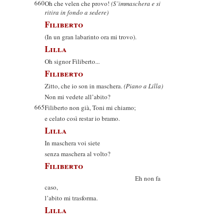
660
Oh che velen che provo!
(S’immaschera e si
ritira in fondo a sedere)
Filiberto
(In un gran labarinto ora mi trovo).
Lilla
Oh signor Filiberto...
Filiberto
Zitto, che io son in maschera.
(Piano a Lilla)
Non mi vedete all’abito?
665
Filiberto non già, Toni mi chiamo;
e celato così restar io bramo.
Lilla
In maschera voi siete
senza maschera al volto?
Filiberto
Eh non fa
caso,
l’abito mi trasforma.
Lilla