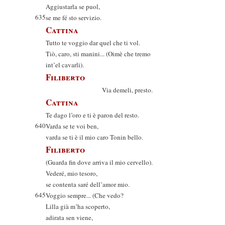
Aggiustarla se puol,
635
se me fé sto servizio.
Cattina
Tutto te voggio dar quel che ti vol.
Tiò, caro, sti manini... (Oimè che tremo
int’el cavarli).
Filiberto
Via demeli, presto.
Cattina
Te dago l’oro e ti è paron del resto.
640
Varda se te voi ben,
varda se ti è il mio caro Tonin bello.
Filiberto
(Guarda fin dove arriva il mio cervello).
Vederé, mio tesoro,
se contenta saré dell’amor mio.
645
Voggio sempre... (Che vedo?
Lilla già m’ha scoperto,
adirata sen viene,