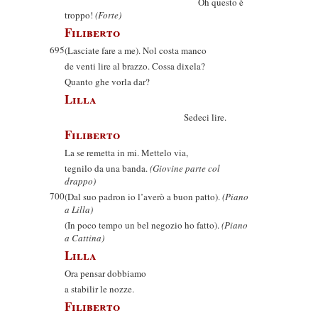
Oh questo è
troppo!
(Forte)
Filiberto
695
(Lasciate fare a me). Nol costa manco
de venti lire al brazzo. Cossa dixela?
Quanto ghe vorla dar?
Lilla
Sedeci lire.
Filiberto
La se remetta in mi. Mettelo via,
tegnilo da una banda.
(Giovine parte col
drappo)
700
(Dal suo padron io l’averò a buon patto).
(Piano
a Lilla)
(In poco tempo un bel negozio ho fatto).
(Piano
a Cattina)
Lilla
Ora pensar dobbiamo
a stabilir le nozze.
Filiberto