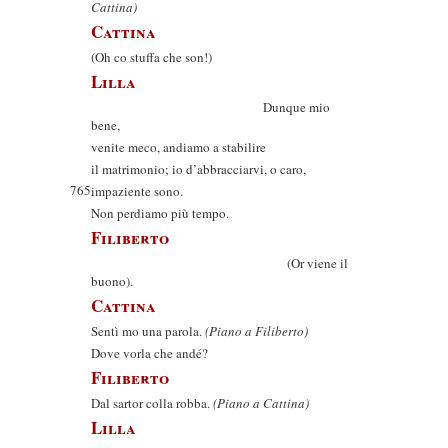
Cattina)
Cattina
(Oh co stuffa che son!)
Lilla
Dunque mio
bene,
venite meco, andiamo a stabilire
il matrimonio; io d’abbracciarvi, o caro,
765
impaziente sono.
Non perdiamo più tempo.
Filiberto
(Or viene il
buono).
Cattina
Sentì mo una parola.
(Piano a Filiberto)
Dove vorla che andé?
Filiberto
Dal sartor colla robba.
(Piano a Cattina)
Lilla