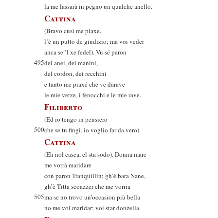
la me lassarà in pegno un qualche anello.
Cattina
(Bravo cusì me piaxe,
l’è un putto de giudizio; ma voi veder
anca se ’l xe fedel). Vu sé paron
495
dei anei, dei manini,
del cordon, dei recchini
e tanto me piaxé che ve darave
le mie verze, i fenocchi e le mie rave.
Filiberto
(Ed io tengo in pensiero
500
che se tu fingi, io voglio far da vero).
Cattina
(Eh nol casca, el sta sodo). Donna mare
me vorrà maridare
con paron Tranquillin; gh’è bara Nane,
gh’è Titta scoazzer che me vorria
505
ma se no trovo un’occasion più bella
no me voi maridar; voi star donzella.