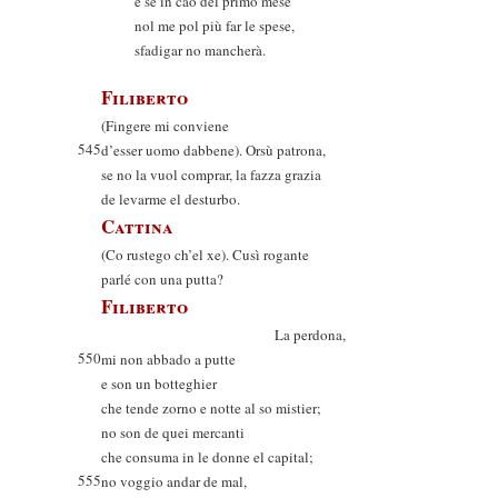
e se in cao del primo mese
nol me pol più far le spese,
sfadigar no mancherà.
Filiberto
(Fingere mi conviene
545
d’esser uomo dabbene). Orsù patrona,
se no la vuol comprar, la fazza grazia
de levarme el desturbo.
Cattina
(Co rustego ch’el xe). Cusì rogante
parlé con una putta?
Filiberto
La perdona,
550
mi non abbado a putte
e son un botteghier
che tende zorno e notte al so mistier;
no son de quei mercanti
che consuma in le donne el capital;
555
no voggio andar de mal,