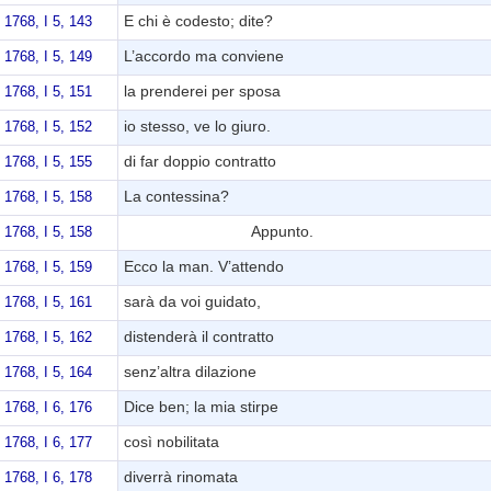
E chi è codesto; dite?
1768, I 5, 143
L’accordo ma conviene
1768, I 5, 149
la prenderei per sposa
1768, I 5, 151
io stesso, ve lo giuro.
1768, I 5, 152
di far doppio contratto
1768, I 5, 155
La contessina?
1768, I 5, 158
Appunto.
1768, I 5, 158
Ecco la man. V’attendo
1768, I 5, 159
sarà da voi guidato,
1768, I 5, 161
distenderà il contratto
1768, I 5, 162
senz’altra dilazione
1768, I 5, 164
Dice ben; la mia stirpe
1768, I 6, 176
così nobilitata
1768, I 6, 177
diverrà rinomata
1768, I 6, 178