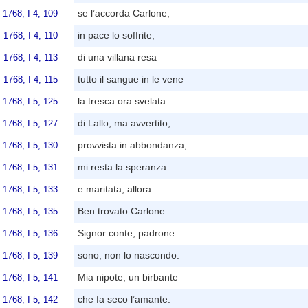
se l’accorda Carlone,
1768, I 4, 109
in pace lo soffrite,
1768, I 4, 110
di una villana resa
1768, I 4, 113
tutto il sangue in le vene
1768, I 4, 115
la tresca ora svelata
1768, I 5, 125
di Lallo; ma avvertito,
1768, I 5, 127
provvista in abbondanza,
1768, I 5, 130
mi resta la speranza
1768, I 5, 131
e maritata, allora
1768, I 5, 133
Ben trovato Carlone.
1768, I 5, 135
Signor conte, padrone.
1768, I 5, 136
sono, non lo nascondo.
1768, I 5, 139
Mia nipote, un birbante
1768, I 5, 141
che fa seco l’amante.
1768, I 5, 142