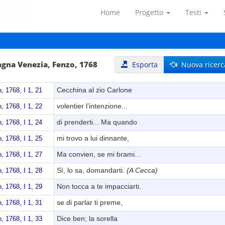
Home
Progetto
Testi
gna Venezia, Fenzo, 1768
Esporta
Nuova ricerc
Cecchina al zio Carlone
 1768, I 1, 21
volentier l’intenzione...
 1768, I 1, 22
di prenderti... Ma quando
 1768, I 1, 24
mi trovo a lui dinnante,
 1768, I 1, 25
Ma convien, se mi brami...
 1768, I 1, 27
Sì, lo sa, domandarti.
(A Cecca)
 1768, I 1, 28
Non tocca a te impacciarti.
 1768, I 1, 29
se di parlar ti preme,
 1768, I 1, 31
Dice ben; la sorella
 1768, I 1, 33