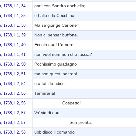
parli con Sandro anch’ella;
 1768, I 1, 34
e Lallo e la Cecchina
 1768, I 1, 35
Ma se giunge Carlone?
 1768, I 1, 38
Non ci pensar buffone.
 1768, I 1, 39
Eccolo qua! L’amore
 1768, I 1, 40
non vuol nemmen che faccia?
 1768, I 1, 41
Pochissimo guadagno
 1768, I 2, 50
ma son questi poltroni
 1768, I 2, 51
e a tutti lo ridico.
 1768, I 2, 54
Temeraria!
 1768, I 2, 56
Cospetto!
 1768, I 2, 56
Va’ via di qua.
 1768, I 2, 57
Son pronta,
 1768, I 2, 57
ubbidisco il comando
 1768, I 2, 58