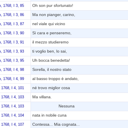
Oh son pur sfortunato!
 1768, I 3, 85
Ma non pianger, carino,
 1768, I 3, 86
nel viale qui vicino
 1768, I 3, 87
Sì cara e penseremo,
 1768, I 3, 90
il mezzo studieremo
 1768, I 3, 91
ti voglio ben, lo sai,
 1768, I 3, 93
Uh bocca benedetta!
 1768, I 3, 95
Sorella, il nostro stato
 1768, I 4, 98
al basso troppo è andato,
 1768, I 4, 99
né trovo miglior cosa
1768, I 4, 101
Ma villana.
1768, I 4, 103
Nessuna
1768, I 4, 103
nata in nobile cuna
1768, I 4, 104
Contessa... Mia cognata...
1768, I 4, 107