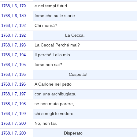
e nei tempi futuri
1768, I 6, 179
forse che su le storie
1768, I 6, 180
Chi morirà?
1768, I 7, 192
La Cecca.
1768, I 7, 192
La Cecca! Perché mai?
1768, I 7, 193
Il perché Lallo mio
1768, I 7, 194
forse non sai?
1768, I 7, 195
Cospetto!
1768, I 7, 195
A Carlone nel petto
1768, I 7, 196
con una archibugiata,
1768, I 7, 197
se non muta parere,
1768, I 7, 198
chi son gli fo vedere.
1768, I 7, 199
No, non far.
1768, I 7, 200
Disperato
1768, I 7, 200