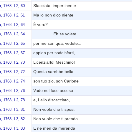
Sfacciata, impertinente.
 1768, I 2, 60
Ma io non dico niente.
 1768, I 2, 61
È vero?
 1768, I 2, 64
Eh se volete...
 1768, I 2, 64
per me son qua, vedete...
 1768, I 2, 65
appien per soddisfarti,
 1768, I 2, 67
Licenziarlo! Meschino!
 1768, I 2, 70
Questa sarebbe bella!
 1768, I 2, 72
son tuo zio, son Carlone
 1768, I 2, 74
Vado nel foco acceso
 1768, I 2, 76
e, Lallo discacciato,
 1768, I 2, 78
Non vuole che ti sposi.
 1768, I 3, 81
Non vuole che ti prenda.
 1768, I 3, 82
E né men da merenda
 1768, I 3, 83