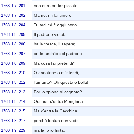
non curo andar piccato.
1768, I 7, 201
Ma no, mi fai timore.
1768, I 7, 202
Tu taci ed è aggiustata.
1768, I 8, 204
Il padrone vietata
1768, I 8, 205
ha la tresca, il sapete;
1768, I 8, 206
onde anch’io del padrone
1768, I 8, 207
Ma cosa far pretendi?
1768, I 8, 209
O andatene o m’intendi,
1768, I 8, 210
l’amante? Oh questa è bella!
1768, I 8, 212
Far lo spione al cognato?
1768, I 8, 213
Qui non c’entra Menghina.
1768, I 8, 214
Ma c’entra la Cecchina.
1768, I 8, 215
perché lontan non vede
1768, I 8, 217
ma la fo io finita.
1768, I 9, 229